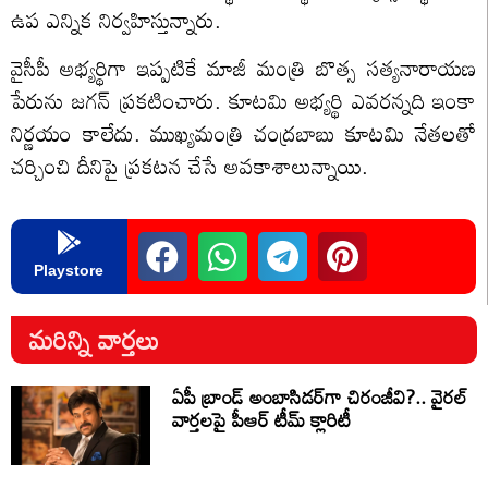
ఉప ఎన్నిక నిర్వహిస్తున్నారు.
వైసీపీ అభ్యర్థిగా ఇప్పటికే మాజీ మంత్రి బొత్స సత్యనారాయణ
పేరును జగన్ ప్రకటించారు. కూటమి అభ్యర్థి ఎవరన్నది ఇంకా
నిర్ణయం కాలేదు. ముఖ్యమంత్రి చంద్రబాబు కూటమి నేతలతో
చర్చించి దీనిపై ప్రకటన చేసే అవకాశాలున్నాయి.
Playstore
మరిన్ని వార్తలు
ఏపీ బ్రాండ్ అంబాసిడర్‌గా చిరంజీవి?.. వైరల్
వార్తలపై పీఆర్ టీమ్ క్లారిటీ