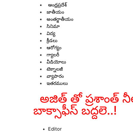
ఆంధ్రప్రదేశ్
జాతీయం
అంతర్జాతీయం
సినిమా
విద్య
క్రీడలు
ఆరోగ్యం
గ్యాలరీ
వీడియోలు
టెక్నాలజీ
వ్యాపారం
ఇతరములు
అజిత్ తో ప్రశాంత్ నీల్
బాక్సాఫీస్ బద్దలె..!
Editor