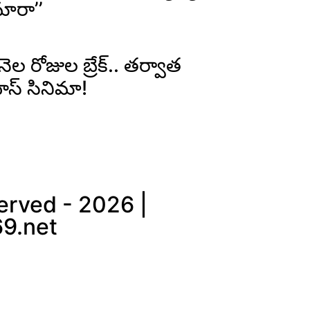
మారా’’
 నెల రోజుల బ్రేక్.. తర్వాత
ాస్ సినిమా!
erved - 2026 |
9.net