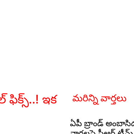
 ఫిక్స్..! ఇక
మరిన్ని వార్తలు
ఏపీ బ్రాండ్ అంబాసిడ
వార్తలపై పీఆర్ టీమ్ క