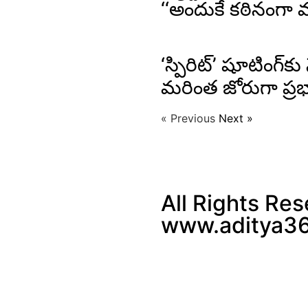
‘‘అందుకే కఠినంగా 
‘స్పిరిట్’ షూటింగ్‌కు
మరింత జోరుగా ప్రభ
« Previous
Next »
All Rights Res
www.aditya36