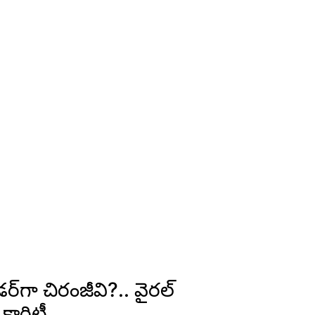
ర్‌గా చిరంజీవి?.. వైరల్
్లారిటీ