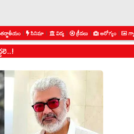
తర్జాతీయం
సినిమా
విద్య
క్రీడలు
ఆరోగ్యం
గ్య
దలె..!