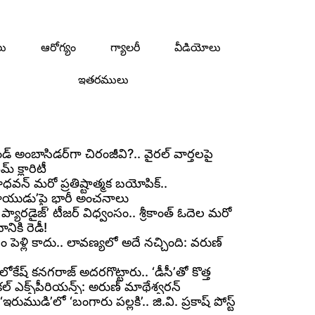
లు
ఆరోగ్యం
గ్యాలరీ
వీడియోలు
ఇతరములు
ండ్ అంబాసిడర్‌గా చిరంజీవి?.. వైరల్ వార్తలపై
మ్ క్లారిటీ
ధవన్ మరో ప్రతిష్టాత్మక బయోపిక్..
.నాయుడు’పై భారీ అంచనాలు
 ప్యారడైజ్’ టీజర్ విధ్వంసం.. శ్రీకాంత్ ఓదెల మరో
ికి రెడీ!
ోసం పెళ్లి కాదు.. లావణ్యలో అదే నచ్చింది: వరుణ్
లోకేష్ కనగరాజ్ అదరగొట్టారు.. ‘డీసీ’తో కొత్త
కల్ ఎక్స్‌పీరియన్స్: అరుణ్ మాథేశ్వరన్
ఇరుముడి’లో ‘బంగారు పల్లకి’.. జి.వి. ప్రకాష్ పోస్ట్