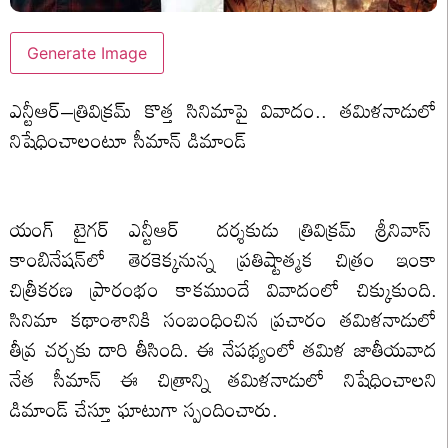
Generate Image
ఎన్టీఆర్–త్రివిక్రమ్ కొత్త సినిమాపై వివాదం.. తమిళనాడులో
నిషేధించాలంటూ సీమాన్ డిమాండ్
యంగ్ టైగర్ ఎన్టీఆర్ దర్శకుడు త్రివిక్రమ్ శ్రీనివాస్
కాంబినేషన్‌లో తెరకెక్కనున్న ప్రతిష్టాత్మక చిత్రం ఇంకా
చిత్రీకరణ ప్రారంభం కాకముందే వివాదంలో చిక్కుకుంది.
సినిమా కథాంశానికి సంబంధించిన ప్రచారం తమిళనాడులో
తీవ్ర చర్చకు దారి తీసింది. ఈ నేపథ్యంలో తమిళ జాతీయవాద
నేత సీమాన్ ఈ చిత్రాన్ని తమిళనాడులో నిషేధించాలని
డిమాండ్ చేస్తూ ఘాటుగా స్పందించారు.