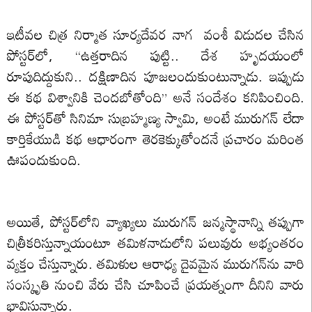
ఇటీవల చిత్ర నిర్మాత సూర్యదేవర నాగ వంశీ విడుదల చేసిన
పోస్టర్‌లో, “ఉత్తరాదిన పుట్టి.. దేశ హృదయంలో
రూపుదిద్దుకుని.. దక్షిణాదిన పూజలందుకుంటున్నాడు. ఇప్పుడు
ఈ కథ విశ్వానికి చెందబోతోంది” అనే సందేశం కనిపించింది.
ఈ పోస్టర్‌తో సినిమా సుబ్రహ్మణ్య స్వామి, అంటే మురుగన్ లేదా
కార్తికేయుడి కథ ఆధారంగా తెరకెక్కుతోందనే ప్రచారం మరింత
ఊపందుకుంది.
అయితే, పోస్టర్‌లోని వ్యాఖ్యలు మురుగన్ జన్మస్థానాన్ని తప్పుగా
చిత్రీకరిస్తున్నాయంటూ తమిళనాడులోని పలువురు అభ్యంతరం
వ్యక్తం చేస్తున్నారు. తమిళుల ఆరాధ్య దైవమైన మురుగన్‌ను వారి
సంస్కృతి నుంచి వేరు చేసి చూపించే ప్రయత్నంగా దీనిని వారు
భావిస్తున్నారు.