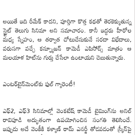
అయితే ఇది రీమేక్ కాదని, పూర్తిగా కొత్త కథతో తెరకెక్కుతున్న
స్ట్రైట్ తెలుగు సినిమా అని సమాచారం. కానీ ఇద్దరు హీరోల
మధ్య స్నేహం, ఆ తర్వాత చోటుచేసుకునే సరదా విభేదాలు,
వరుసగా వచ్చే కన్ఫ్యూజన్ కామెడీ ఎపిసోడ్స్ మాత్రం ఆ
మలయాళ హిట్‌ను గుర్తు చేసేలా ఉంటాయని చెబుతున్నారు.
ఎంటర్‌టైన్‌మెంట్‌కు ఫుల్ గ్యారెంటీ!
ఎఫ్2, ఎఫ్3 సినిమాల్లో వెంకటేష్ కామెడీ టైమింగ్‌ను అనిల్
రావిపూడి అద్భుతంగా ఉపయోగించిన సంగతి తెలిసిందే.
ఇప్పుడు అదే వెంకీకి కళ్యాణ్ రామ్ ఎనర్జీ తోడవడంతో స్క్రీన్‌పై