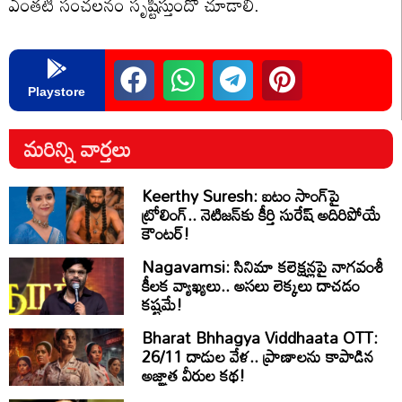
ఎంతటి సంచలనం సృష్టిస్తుందో చూడాలి.
Playstore
మరిన్ని వార్తలు
Keerthy Suresh: ఐటం సాంగ్‌పై
ట్రోలింగ్.. నెటిజన్‌కు కీర్తి సురేష్ అదిరిపోయే
కౌంటర్!
Nagavamsi: సినిమా కలెక్షన్లపై నాగవంశీ
కీలక వ్యాఖ్యలు.. అసలు లెక్కలు దాచడం
కష్టమే!
Bharat Bhhagya Viddhaata OTT:
26/11 దాడుల వేళ.. ప్రాణాలను కాపాడిన
అజ్ఞాత వీరుల కథ!