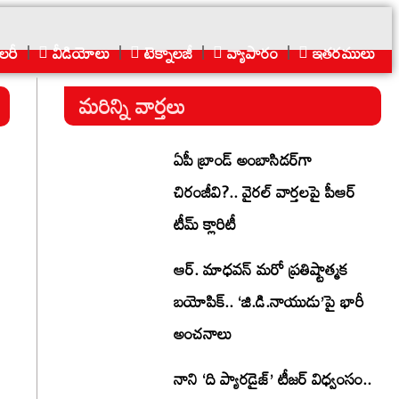
లరీ
వీడియోలు
టెక్నాలజీ
వ్యాపారం
ఇతరములు
మరిన్ని వార్తలు
ఏపీ బ్రాండ్ అంబాసిడర్‌గా
చిరంజీవి?.. వైరల్ వార్తలపై పీఆర్
టీమ్ క్లారిటీ
ఆర్. మాధవన్ మరో ప్రతిష్టాత్మక
బయోపిక్.. ‘జి.డి.నాయుడు’పై భారీ
అంచనాలు
నాని ‘ది ప్యారడైజ్’ టీజర్ విధ్వంసం..