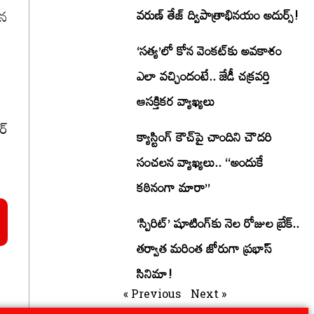
యన
వరుణ్ తేజ్ ద్విపాత్రాభినయం అదుర్స్!
‘సత్య’లో కోన వెంకట్‌కు అవకాశం
ఎలా వచ్చిందంటే.. జేడీ చక్రవర్తి
ఆసక్తికర వ్యాఖ్యలు
ర్
క్యాస్టింగ్ కౌచ్‌పై చాందిని చౌదరి
సంచలన వ్యాఖ్యలు.. ‘‘అందుకే
కఠినంగా మారా’’
‘స్పిరిట్’ షూటింగ్‌కు నెల రోజుల బ్రేక్..
తర్వాత మరింత జోరుగా ప్రభాస్
సినిమా!
« Previous
Next »