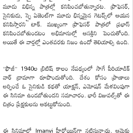
మూడు విభిన్న పాత్రల్లో కనిపించబోతున్నారట. ప్రొఫెసర్,
సైనికుడు, స్పై ఏజెంట్‌గా మూడు భిన్నమైన గెటప్స్‌లో ఆయన
కనిపిస్తారని టాక్. ముఖ్యంగా ప్రొఫెసర్ పాత్రలో ప్రభాస్
కనిపించబోతుండటం అభిమానుల్లో ఆసక్తిని పెంచుతోంది.
అయితే ఈ వార్తల్లో ఎంతవరకు నిజం ఉందో తెలియాల్సి ఉంది.
“ఫౌజీ” 1940ల బ్రిటిష్ కాలం నేపథ్యంలో సాగే పీరియాడిక్
వార్ డ్రామాగా రూపొందుతోంది. దేశం కోసం ప్రాణాలు
అర్పించే ఓ సైనికుడి కథతో యాక్షన్, ఎమోషన్ మేళవింపుగా
ఈ సినిమా ఉండబోతుందని సమాచారం. భారీ విజువల్స్‌తో ఈ
చిత్రం ప్రేక్షకులను ఆకట్టుకోనుంది.
ఈ సినిమాలో Imanvi హీరోయిన్‌గా నటిస్తున్నారు. ఆమెకు