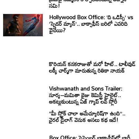
సమి!
Hollywood Box Office: ‘ది ఒడిస్సీ’ vs
‘స్పైడర్ మ్యాన్’.. బాక్సాఫీస్ బరిలో ఎవరిది
పైచేయి?
కొరియన్ కనకరాజుతో మరో హిట్.. టాలీవుడ్
లక్కీ చార్మ్‌గా మారుతున్న రితికా నాయక్
Vishwanath and Sons Trailer:
సూర్య–మమితా బైజు కెమిస్ట్రీ హైలైట్..
ఆకట్టుకుంటున్న ఏజ్ గ్యాప్ లవ్ స్టోరీ
“మీ స్ట్రోక్ చాలా అమేచ్యూరిష్‌గా ఉంది”..
వైరల్ డైలాగ్ వెనుక అసలు కథ ఇదే!
Box Office: సెప్టెంబర్ బాక్సాఫీస్‌లో భారీ