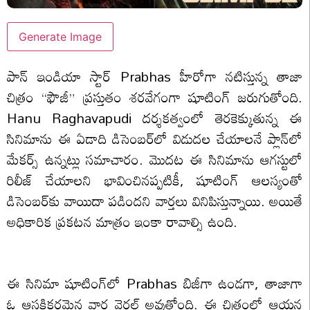
Generate Image
పాన్ ఇండియా స్టార్ Prabhas హీరోగా నటిస్తున్న తాజా
చిత్రం “ఫౌజీ” ప్రస్తుతం శరవేగంగా షూటింగ్ జరుగుతోంది.
Hanu Raghavapudi దర్శకత్వంలో తెరకెక్కుతున్న ఈ
సినిమాను ఈ ఏడాది డిసెంబర్‌లో విడుదల చేయాలనే ప్లాన్‌లో
మేకర్స్ ఉన్నట్లు సమాచారం. మొదట ఈ సినిమాను ఆగస్టులో
రిలీజ్ చేయాలని భావించినప్పటికీ, షూటింగ్ ఆలస్యంతో
డిసెంబర్‌కు వాయిదా పడిందని వార్తలు వినిపిస్తున్నాయి. అయితే
అధికారిక ప్రకటన మాత్రం ఇంకా రావాల్సి ఉంది.
ఈ సినిమా షూటింగ్‌లో Prabhas బిజీగా ఉండగా, తాజాగా
ఓ ఆసక్తికరమైన వార్త వైరల్ అవుతోంది. ఈ చిత్రంలో ఆయన