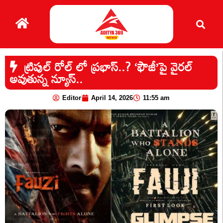
ట్రిపుల్ రోల్ లో ప్రభాస్..? ‘ఫౌజీ’పై వైరల్
అవుతున్న న్యూస్..
Editor
April 14, 2026
11:55 am