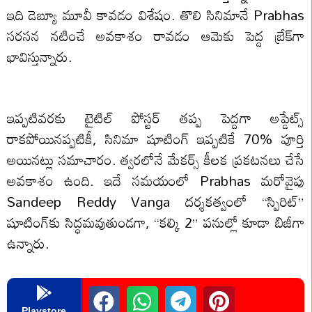
ఇది డెబ్యూ మూవీ కావడం విశేషం. తొలి సినిమానే Prabhas
సరసన నటించే అవకాశం రావడం ఆమెకు పెద్ద బ్రేక్‌గా
భావిస్తున్నారు.
ఇప్పటివరకు టైటిల్ పోస్టర్ తప్ప పెద్దగా అప్డేట్స్
రాకపోయినప్పటికీ, సినిమా షూటింగ్ ఇప్పటికే 70% పూర్తి
అయినట్లు సమాచారం. త్వరలోనే మేకర్స్ కీలక ప్రకటనలు చేసే
అవకాశం ఉంది. ఇదే సమయంలో Prabhas మరోవైపు
Sandeep Reddy Vanga దర్శకత్వంలో “స్పిరిట్”
షూటింగ్‌కు సిద్ధమవుతుండగా, “కల్కి 2” పనుల్లో కూడా బిజీగా
ఉన్నారు.
Playstore