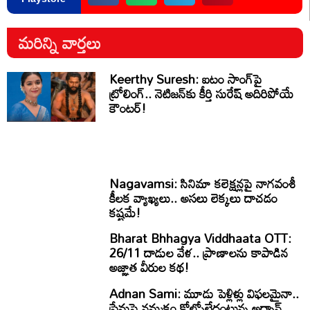
మరిన్ని వార్తలు
Keerthy Suresh: ఐటం సాంగ్‌పై
ట్రోలింగ్.. నెటిజన్‌కు కీర్తి సురేష్ అదిరిపోయే
కౌంటర్!
Nagavamsi: సినిమా కలెక్షన్లపై నాగవంశీ
కీలక వ్యాఖ్యలు.. అసలు లెక్కలు దాచడం
కష్టమే!
Bharat Bhhagya Viddhaata OTT:
26/11 దాడుల వేళ.. ప్రాణాలను కాపాడిన
అజ్ఞాత వీరుల కథ!
Adnan Sami: మూడు పెళ్లిళ్లు విఫలమైనా..
ప్రేమపై నమ్మకం కోల్పోలేదంటున్న అద్నాన్