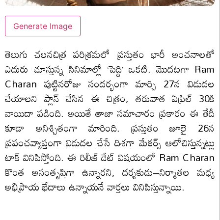
Generate Image
తెలుగు చలనచిత్ర పరిశ్రమలో ప్రస్తుతం భారీ అంచనాలతో
ఎదురు చూస్తున్న సినిమాల్లో ‘పెద్ది’ ఒకటి. మొదటగా Ram
Charan పుట్టినరోజు సందర్భంగా మార్చి 27న విడుదల
చేయాలని ప్లాన్ చేసిన ఈ చిత్రం, తరువాత ఏప్రిల్ 30కి
వాయిదా పడింది. అయితే తాజా సమాచారం ప్రకారం ఈ తేదీ
కూడా అనిశ్చితంగా మారింది. ప్రస్తుతం జూలై 26న
ప్రపంచవ్యాప్తంగా విడుదల చేసే దిశగా మేకర్స్ ఆలోచిస్తున్నట్లు
టాక్ వినిపిస్తోంది. ఈ రిలీజ్ డేట్ విషయంలో Ram Charan
కొంత అసంతృప్తిగా ఉన్నారని, దర్శకుడు–నిర్మాతల మధ్య
అభిప్రాయ భేదాలు ఉన్నాయనే వార్తలు వినిపిస్తున్నాయి.