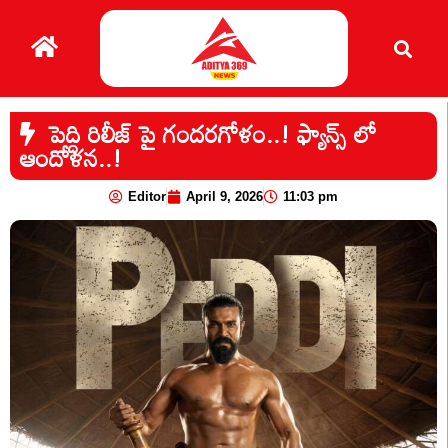
పెద్ది రిలీజ్ పై గందరగోళం..! ఫ్యాన్స్ లో
ఆందోళన..!
Editor
April 9, 2026
11:03 pm