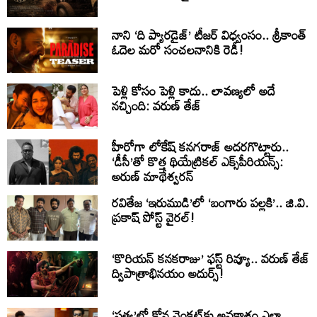
నాని ‘ది ప్యారడైజ్’ టీజర్ విధ్వంసం.. శ్రీకాంత్
ఓదెల మరో సంచలనానికి రెడీ!
పెళ్లి కోసం పెళ్లి కాదు.. లావణ్యలో అదే
నచ్చింది: వరుణ్ తేజ్
హీరోగా లోకేష్ కనగరాజ్ అదరగొట్టారు..
‘డీసీ’తో కొత్త థియేట్రికల్ ఎక్స్‌పీరియన్స్:
అరుణ్ మాథేశ్వరన్
రవితేజ ‘ఇరుముడి’లో ‘బంగారు పల్లకి’.. జి.వి.
ప్రకాష్ పోస్ట్ వైరల్!
‘కొరియన్ కనకరాజు’ ఫస్ట్ రివ్యూ.. వరుణ్ తేజ్
ద్విపాత్రాభినయం అదుర్స్!
‘సత్య’లో కోన వెంకట్‌కు అవకాశం ఎలా