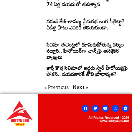
74 ఏళ్ల వయసులో తుదిశ్వాస
వరుణ్ తేజ్-లావణ్య ప్రేమకథ ఇంత సీక్రెట్టా?
ఏడేళ్ల పాటు ఎవరికీ తెలియకుండా..
సినిమా ఈవెంట్లలో దూసుకుపోతున్న చర్మిల
నల్లూరి.. హీరోయిన్‌గా ఛాన్స్‌పై ఆసక్తికర
వ్యాఖ్యలు
కార్తీ కొత్త సినిమాలో ఇద్దరు స్టార్ హీరోయిన్లపై
ఫోకస్.. నయనతారకే తొలి ప్రాధాన్యత?
« Previous
Next »
All Rights Reserved - 2026
www.aditya369.net