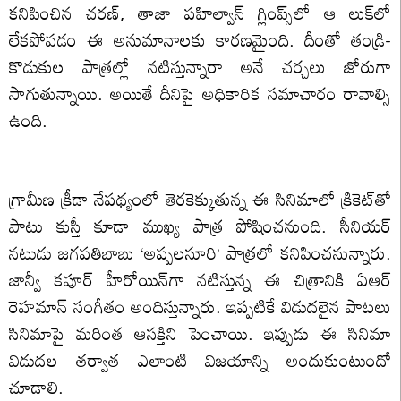
కనిపించిన చరణ్, తాజా పహిల్వాన్ గ్లింప్స్‌లో ఆ లుక్‌లో
లేకపోవడం ఈ అనుమానాలకు కారణమైంది. దీంతో తండ్రి-
కొడుకుల పాత్రల్లో నటిస్తున్నారా అనే చర్చలు జోరుగా
సాగుతున్నాయి. అయితే దీనిపై అధికారిక సమాచారం రావాల్సి
ఉంది.
గ్రామీణ క్రీడా నేపథ్యంలో తెరకెక్కుతున్న ఈ సినిమాలో క్రికెట్‌తో
పాటు కుస్తీ కూడా ముఖ్య పాత్ర పోషించనుంది. సీనియర్
నటుడు జగపతిబాబు ‘అప్పలసూరి’ పాత్రలో కనిపించనున్నారు.
జాన్వీ కపూర్ హీరోయిన్‌గా నటిస్తున్న ఈ చిత్రానికి ఏఆర్
రెహమాన్ సంగీతం అందిస్తున్నారు. ఇప్పటికే విడుదలైన పాటలు
సినిమాపై మరింత ఆసక్తిని పెంచాయి. ఇప్పుడు ఈ సినిమా
విడుదల తర్వాత ఎలాంటి విజయాన్ని అందుకుంటుందో
చూడాలి.