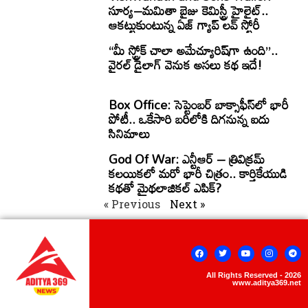
సూర్య–మమితా బైజు కెమిస్ట్రీ హైలైట్..
ఆకట్టుకుంటున్న ఏజ్ గ్యాప్ లవ్ స్టోరీ
“మీ స్ట్రోక్ చాలా అమేచ్యూరిష్‌గా ఉంది”..
వైరల్ డైలాగ్ వెనుక అసలు కథ ఇదే!
Box Office: సెప్టెంబర్ బాక్సాఫీస్‌లో భారీ
పోటీ.. ఒకేసారి బరిలోకి దిగనున్న ఐదు
సినిమాలు
God Of War: ఎన్టీఆర్ – త్రివిక్రమ్
కలయికలో మరో భారీ చిత్రం.. కార్తికేయుడి
కథతో మైథలాజికల్ ఎపిక్?
« Previous
Next »
All Rights Reserved - 2026
www.aditya369.net