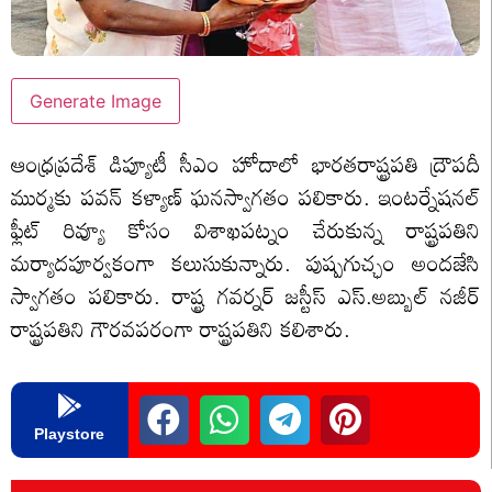
Generate Image
ఆంధ్ర‌ప్ర‌దేశ్ డిప్యూటీ సీఎం హోదాలో భార‌తరాష్ట్ర‌ప‌తి ద్రౌప‌దీ
ముర్మ‌కు ప‌వ‌న్ క‌ళ్యాణ్ ఘ‌నస్వాగ‌తం ప‌లికారు. ఇంట‌ర్నేష‌నల్
ఫ్లీట్ రివ్యూ కోసం విశాఖ‌ప‌ట్నం చేరుకున్న రాష్ట్ర‌ప‌తిని
మ‌ర్యాద‌పూర్వ‌కంగా క‌లుసుకున్నారు. పుష్ప‌గుచ్ఛం అంద‌జేసి
స్వాగ‌తం ప‌లికారు. రాష్ట్ర గ‌వ‌ర్న‌ర్ జ‌స్టీస్ ఎస్‌.అబ్బుల్ న‌జీర్
రాష్ట్ర‌ప‌తిని గౌర‌వ‌ప‌రంగా రాష్ట్ర‌ప‌తిని క‌లిశారు.
Playstore