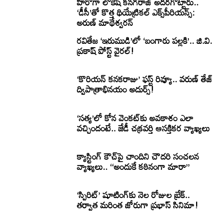
హీరోగా లోకేష్ కనగరాజ్ అదరగొట్టారు..
‘డీసీ’తో కొత్త థియేట్రికల్ ఎక్స్‌పీరియన్స్:
అరుణ్ మాథేశ్వరన్
రవితేజ ‘ఇరుముడి’లో ‘బంగారు పల్లకి’.. జి.వి.
ప్రకాష్ పోస్ట్ వైరల్!
‘కొరియన్ కనకరాజు’ ఫస్ట్ రివ్యూ.. వరుణ్ తేజ్
ద్విపాత్రాభినయం అదుర్స్!
‘సత్య’లో కోన వెంకట్‌కు అవకాశం ఎలా
వచ్చిందంటే.. జేడీ చక్రవర్తి ఆసక్తికర వ్యాఖ్యలు
క్యాస్టింగ్ కౌచ్‌పై చాందిని చౌదరి సంచలన
వ్యాఖ్యలు.. ‘‘అందుకే కఠినంగా మారా’’
‘స్పిరిట్’ షూటింగ్‌కు నెల రోజుల బ్రేక్..
తర్వాత మరింత జోరుగా ప్రభాస్ సినిమా!