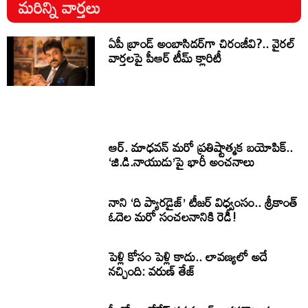
మరిన్ని వార్తలు
ఏపీ బ్రాండ్ అంబాసిడర్‌గా చిరంజీవి?.. వైరల్
వార్తలపై పీఆర్ టీమ్ క్లారిటీ
ఆర్. మాధవన్ మరో ప్రతిష్టాత్మక బయోపిక్..
‘జి.డి.నాయుడు’పై భారీ అంచనాలు
నాని ‘ది ప్యారడైజ్’ టీజర్ విధ్వంసం.. శ్రీకాంత్
ఓదెల మరో సంచలనానికి రెడీ!
పెళ్లి కోసం పెళ్లి కాదు.. లావణ్యలో అదే
నచ్చింది: వరుణ్ తేజ్