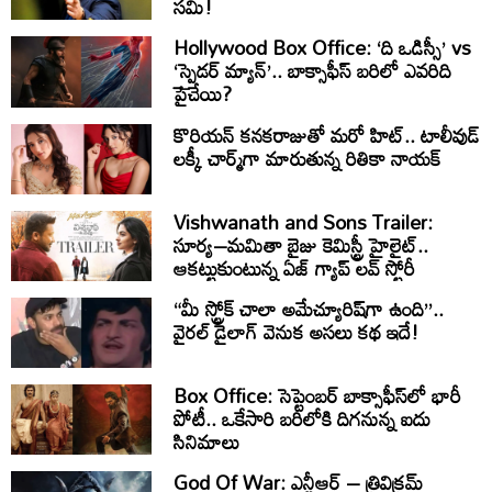
సమి!
Hollywood Box Office: ‘ది ఒడిస్సీ’ vs
‘స్పైడర్ మ్యాన్’.. బాక్సాఫీస్ బరిలో ఎవరిది
పైచేయి?
కొరియన్ కనకరాజుతో మరో హిట్.. టాలీవుడ్
లక్కీ చార్మ్‌గా మారుతున్న రితికా నాయక్
Vishwanath and Sons Trailer:
సూర్య–మమితా బైజు కెమిస్ట్రీ హైలైట్..
ఆకట్టుకుంటున్న ఏజ్ గ్యాప్ లవ్ స్టోరీ
“మీ స్ట్రోక్ చాలా అమేచ్యూరిష్‌గా ఉంది”..
వైరల్ డైలాగ్ వెనుక అసలు కథ ఇదే!
Box Office: సెప్టెంబర్ బాక్సాఫీస్‌లో భారీ
పోటీ.. ఒకేసారి బరిలోకి దిగనున్న ఐదు
సినిమాలు
God Of War: ఎన్టీఆర్ – త్రివిక్రమ్