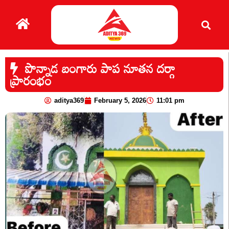
పొన్నాడ బంగారు పాప నూత‌న ద‌ర్గా
ప్రారంభం
aditya369
February 5, 2026
11:01 pm