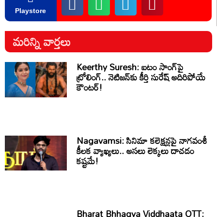
Playstore
మరిన్ని వార్తలు
Keerthy Suresh: ఐటం సాంగ్‌పై
ట్రోలింగ్.. నెటిజన్‌కు కీర్తి సురేష్ అదిరిపోయే
కౌంటర్!
Nagavamsi: సినిమా కలెక్షన్లపై నాగవంశీ
కీలక వ్యాఖ్యలు.. అసలు లెక్కలు దాచడం
కష్టమే!
Bharat Bhhagya Viddhaata OTT: