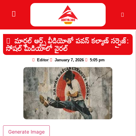
మార్షల్ ఆర్ట్స్ వీడియోతో పవన్ కల్యాణ్ సర్ప్రైజ్:
సోషల్ మీడియాలో వైరల్
Editor
January 7, 2026
5:05 pm
Generate Image