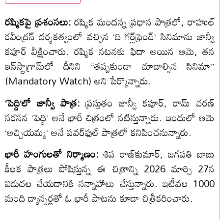
రష్మికపై ప్రశంసలు:
రష్మిక మందన్న ప్రధాన పాత్రలో, రాహుల్
రవీంద్రన్ దర్శకత్వంలో వచ్చిన ‘ది గర్ల్‌ఫ్రెండ్’ సినిమాను జాన్వీ
కపూర్ వీక్షించారు. రష్మిక నటనకు ఫిదా అయిన ఆమె, తన
ఇన్‌స్టాగ్రామ్‌లో దీనిని “తప్పకుండా చూడాల్సిన సినిమా”
(Mandatory Watch) అని పేర్కొన్నారు.
‘పెద్ది’లో జాన్వీ పాత్ర:
ప్రస్తుతం జాన్వీ కపూర్, రామ్ చరణ్
సరసన ‘పెద్ది’ అనే భారీ చిత్రంలో నటిస్తున్నారు. ఇందులో ఆమె
‘అచ్చియమ్మ’ అనే పవర్‌ఫుల్ పాత్రలో కనిపించనున్నారు.
భారీ హంగులతో నిర్మాణం:
శివ రాజ్‌కుమార్, జగపతి బాబు
కీలక పాత్రలు పోషిస్తున్న ఈ చిత్రాన్ని 2026 మార్చి 27న
విడుదల చేయడానికి సన్నాహాలు చేస్తున్నారు. ఇటీవల 1000
మంది డ్యాన్సర్లతో ఓ భారీ పాటను కూడా చిత్రీకరించారు.