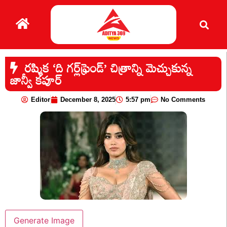
రష్మిక ‘ది గర్ల్‌ఫ్రెండ్’‌ చిత్రాన్ని మెచ్చుకున్న
జాన్వీ కపూర్
Editor
December 8, 2025
5:57 pm
No Comments
Generate Image