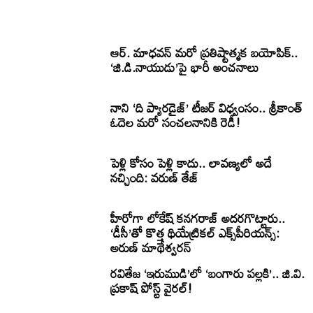
ఆర్. మాధవన్ మరో ప్రతిష్టాత్మక బయోపిక్..
‘జి.డి.నాయుడు’పై భారీ అంచనాలు
నాని ‘ది ప్యారడైజ్’ టీజర్ విధ్వంసం.. శ్రీకాంత్
ఓదెల మరో సంచలనానికి రెడీ!
పెళ్లి కోసం పెళ్లి కాదు.. లావణ్యలో అదే
నచ్చింది: వరుణ్ తేజ్
హీరోగా లోకేష్ కనగరాజ్ అదరగొట్టారు..
‘డీసీ’తో కొత్త థియేట్రికల్ ఎక్స్‌పీరియన్స్:
అరుణ్ మాథేశ్వరన్
రవితేజ ‘ఇరుముడి’లో ‘బంగారు పల్లకి’.. జి.వి.
ప్రకాష్ పోస్ట్ వైరల్!