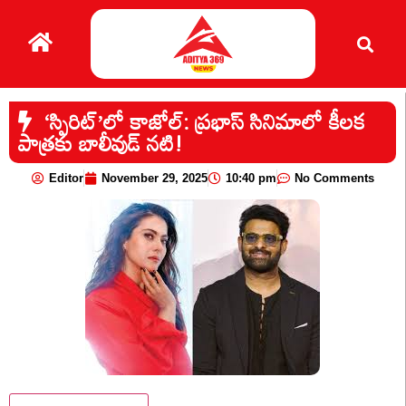
‘స్పిరిట్’లో కాజోల్: ప్రభాస్ సినిమాలో కీలక
పాత్రకు బాలీవుడ్ నటి!
Editor
November 29, 2025
10:40 pm
No Comments