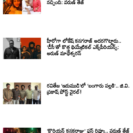
నచ్చింది: వరుణ్ తేజ్
హీరోగా లోకేష్ కనగరాజ్ అదరగొట్టారు..
‘డీసీ’తో కొత్త థియేట్రికల్ ఎక్స్‌పీరియన్స్:
అరుణ్ మాథేశ్వరన్
రవితేజ ‘ఇరుముడి’లో ‘బంగారు పల్లకి’.. జి.వి.
ప్రకాష్ పోస్ట్ వైరల్!
‘కొరియన్ కనకరాజు’ ఫస్ట్ రివ్యూ.. వరుణ్ తేజ్