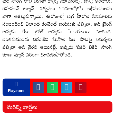
ఫుల్ సాంగ్ లోని మిగతా డ్యాన్స్ మూమెంట్స్, జాన్వీ అందాలు,
రెహమాన్ ట్యూన్, రత్నవేలు సినిమాటోగ్రఫీ అభిమానులను
బాగా ఆకట్టుకున్నాయి. ఈరోజుల్లో అగ్ర హీరోల సినిమాలకు
సంబంధించి ఎలాంటి కంటెంట్ బయటకు వచ్చినా, అది ట్రెండ్
అవ్వడం లేదా ట్రోల్ అవ్వడం సాధారణంగా మారింది.
ఇంతకుముందు చిరంజీవి ‘మీసాల పిల్ల’ పాటపై విమర్శలు
వచ్చినా అది వైరల్ అయినట్లే, ఇప్పుడు ‘చికిరి చికిరి’ సాంగ్
కూడా వ్యూస్ పరంగా దూసుకుపోతోంది.
Playstore
మరిన్ని వార్తలు