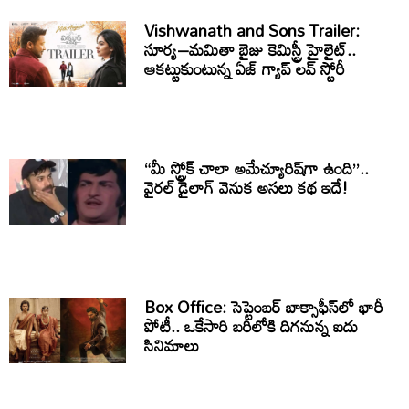
Vishwanath and Sons Trailer:
సూర్య–మమితా బైజు కెమిస్ట్రీ హైలైట్..
ఆకట్టుకుంటున్న ఏజ్ గ్యాప్ లవ్ స్టోరీ
“మీ స్ట్రోక్ చాలా అమేచ్యూరిష్‌గా ఉంది”..
వైరల్ డైలాగ్ వెనుక అసలు కథ ఇదే!
Box Office: సెప్టెంబర్ బాక్సాఫీస్‌లో భారీ
పోటీ.. ఒకేసారి బరిలోకి దిగనున్న ఐదు
సినిమాలు