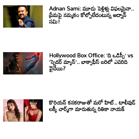
Adnan Sami: మూడు పెళ్లిళ్లు విఫలమైనా..
ప్రేమపై నమ్మకం కోల్పోలేదంటున్న అద్నాన్
సమి!
Hollywood Box Office: ‘ది ఒడిస్సీ’ vs
‘స్పైడర్ మ్యాన్’.. బాక్సాఫీస్ బరిలో ఎవరిది
పైచేయి?
కొరియన్ కనకరాజుతో మరో హిట్.. టాలీవుడ్
లక్కీ చార్మ్‌గా మారుతున్న రితికా నాయక్