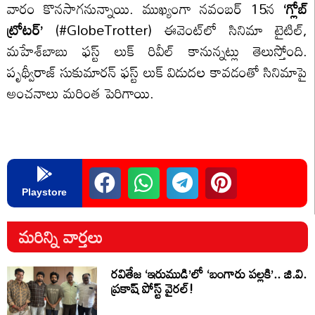
వారం కొనసాగనున్నాయి. ముఖ్యంగా నవంబర్ 15న
‘గ్లోబ్
ట్రోటర్’
(#GlobeTrotter) ఈవెంట్‌లో సినిమా టైటిల్,
మహేశ్‌బాబు ఫస్ట్ లుక్ రివీల్ కానున్నట్లు తెలుస్తోంది.
పృథ్వీరాజ్ సుకుమారన్ ఫస్ట్ లుక్ విడుదల కావడంతో సినిమాపై
అంచనాలు మరింత పెరిగాయి.
Playstore
మరిన్ని వార్తలు
రవితేజ ‘ఇరుముడి’లో ‘బంగారు పల్లకి’.. జి.వి.
ప్రకాష్ పోస్ట్ వైరల్!