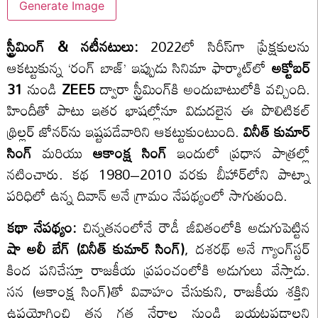
Generate Image
స్ట్రీమింగ్ & నటీనటులు:
2022లో సిరీస్‌గా ప్రేక్షకులను
ఆకట్టుకున్న ‘రంగ్ బాజ్’ ఇప్పుడు సినిమా ఫార్మాట్‌లో
అక్టోబర్
31
నుండి
ZEE5
ద్వారా స్ట్రీమింగ్‌కి అందుబాటులోకి వచ్చింది.
హిందీతో పాటు ఇతర భాషల్లోనూ విడుదలైన ఈ పొలిటికల్
థ్రిల్లర్ జోనర్‌ను ఇష్టపడేవారిని ఆకట్టుకుంటుంది.
వినీత్ కుమార్
సింగ్
మరియు
ఆకాంక్ష సింగ్
ఇందులో ప్రధాన పాత్రల్లో
నటించారు. కథ 1980–2010 వరకు బీహార్‌లోని పాట్నా
పరిధిలో ఉన్న దివాన్ అనే గ్రామం నేపథ్యంలో సాగుతుంది.
కథా నేపథ్యం:
చిన్నతనంలోనే రౌడీ జీవితంలోకి అడుగుపెట్టిన
షా అలీ బేగ్ (వినీత్ కుమార్ సింగ్)
, దశరథ్ అనే గ్యాంగ్‌స్టర్
కింద పనిచేస్తూ రాజకీయ ప్రపంచంలోకి అడుగులు వేస్తాడు.
సన (ఆకాంక్ష సింగ్)తో వివాహం చేసుకుని, రాజకీయ శక్తిని
ఉపయోగించి తన గత నేరాల నుండి బయటపడాలని