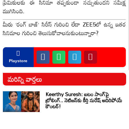
ప్రేమికులకు ఈ సినిమా తప్పకుండా నచ్చుతుందని సమీక్ష
ముగిసింది.
మీరు ‘రంగ్ బాజ్’ సిరీస్ గురించి లేదా ZEE5లో ఉన్న ఇతర
సినిమాల గురించి తెలుసుకోవాలనుకుంటున్నారా?
Playstore
మరిన్ని వార్తలు
Keerthy Suresh: ఐటం సాంగ్‌పై
ట్రోలింగ్.. నెటిజన్‌కు కీర్తి సురేష్ అదిరిపోయే
కౌంటర్!