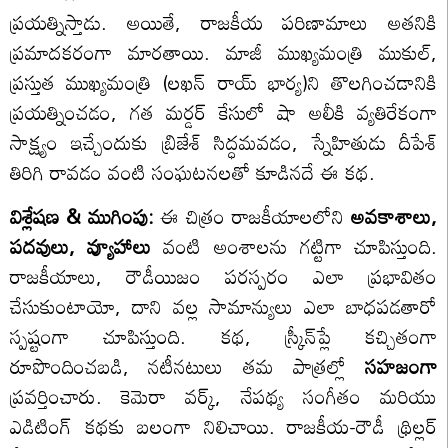
ప్రయత్నిస్తాడు. అయితే, రాజకీయ పరిణామాలు అతనికి
ప్రమాదకరంగా మారతాయి. మాజీ ముఖ్యమంత్రి ముకుల్,
ప్రస్తుత ముఖ్యమంత్రి (లఖన్ రాయ్ భార్య)ని తొలగించడానికి
ప్రయత్నించడం, గత మర్డర్ కేసులో షా అలీకి వ్యతిరేకంగా
సాక్ష్యం ఇచ్చేందుకు బ్రిజేశ్ సిద్ధమవడం, స్నేహితుడు దీపేశ్
తిరిగి రావడం వంటి సంఘటనలతో కూడినదే ఈ కథ.
విశ్లేషణ & ముగింపు:
ఈ చిత్రం రాజకీయాలలోని
అవకాశాలు,
పదవులు, వ్యూహాలు
వంటి అంశాలను గట్టిగా చూపిస్తుంది.
రాజకీయాలు, రౌడీయిజం పరస్పరం ఎలా ప్రభావితం
చేసుకుంటాయో, దాని వల్ల సామాన్యులు ఎలా బాధపడతారో
స్పష్టంగా చూపిస్తుంది. కథ, స్క్రీన్‌ప్లే కచ్చితంగా
రూపొందించబడి, నటీనటులు తమ పాత్రల్లో
సహజంగా
ప్రవర్తించారు. కెమెరా వర్క్, నేపథ్య సంగీతం మరియు
ఎడిటింగ్ కథకు బలంగా నిలిచాయి. రాజకీయ-రౌడీ థ్రిల్లర్