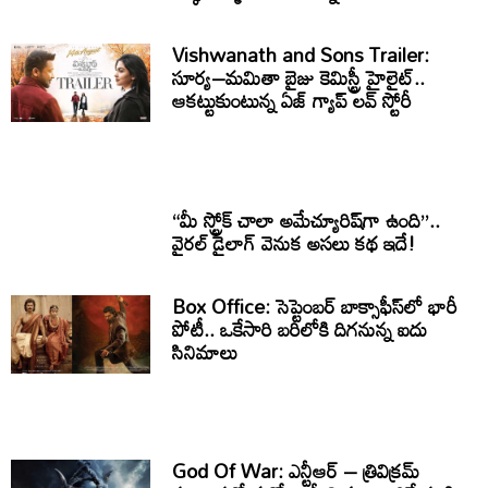
Vishwanath and Sons Trailer:
సూర్య–మమితా బైజు కెమిస్ట్రీ హైలైట్..
ఆకట్టుకుంటున్న ఏజ్ గ్యాప్ లవ్ స్టోరీ
“మీ స్ట్రోక్ చాలా అమేచ్యూరిష్‌గా ఉంది”..
వైరల్ డైలాగ్ వెనుక అసలు కథ ఇదే!
Box Office: సెప్టెంబర్ బాక్సాఫీస్‌లో భారీ
పోటీ.. ఒకేసారి బరిలోకి దిగనున్న ఐదు
సినిమాలు
God Of War: ఎన్టీఆర్ – త్రివిక్రమ్