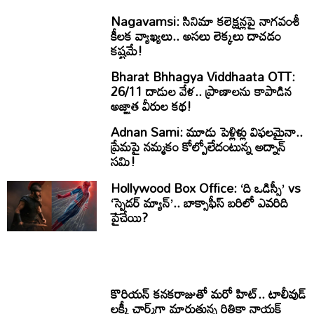
Nagavamsi: సినిమా కలెక్షన్లపై నాగవంశీ
కీలక వ్యాఖ్యలు.. అసలు లెక్కలు దాచడం
కష్టమే!
Bharat Bhhagya Viddhaata OTT:
26/11 దాడుల వేళ.. ప్రాణాలను కాపాడిన
అజ్ఞాత వీరుల కథ!
Adnan Sami: మూడు పెళ్లిళ్లు విఫలమైనా..
ప్రేమపై నమ్మకం కోల్పోలేదంటున్న అద్నాన్
సమి!
Hollywood Box Office: ‘ది ఒడిస్సీ’ vs
‘స్పైడర్ మ్యాన్’.. బాక్సాఫీస్ బరిలో ఎవరిది
పైచేయి?
కొరియన్ కనకరాజుతో మరో హిట్.. టాలీవుడ్
లక్కీ చార్మ్‌గా మారుతున్న రితికా నాయక్