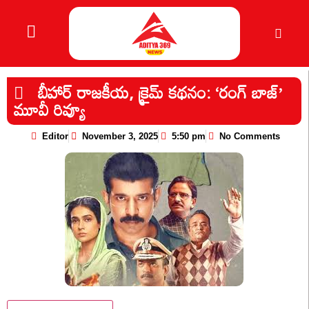
బీహార్ రాజకీయ, క్రైమ్ కథనం: ‘రంగ్ బాజ్’
మూవీ రివ్యూ
Editor
November 3, 2025
5:50 pm
No Comments