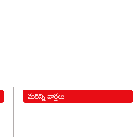
మరిన్ని వార్తలు