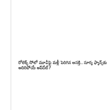
రోలెక్స్ సోలో మూవీపై మళ్లీ పెరిగిన ఆసక్తి.. సూర్య ఫ్యాన్స్‌కు
అదిరిపోయే అప్‌డేట్?