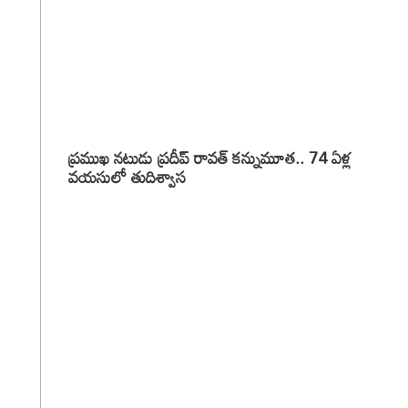
ప్రముఖ నటుడు ప్రదీప్ రావత్ కన్నుమూత.. 74 ఏళ్ల
వయసులో తుదిశ్వాస