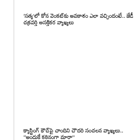
‘సత్య’లో కోన వెంకట్‌కు అవకాశం ఎలా వచ్చిందంటే.. జేడీ
చక్రవర్తి ఆసక్తికర వ్యాఖ్యలు
క్యాస్టింగ్ కౌచ్‌పై చాందిని చౌదరి సంచలన వ్యాఖ్యలు..
‘‘అందుకే కఠినంగా మారా’’