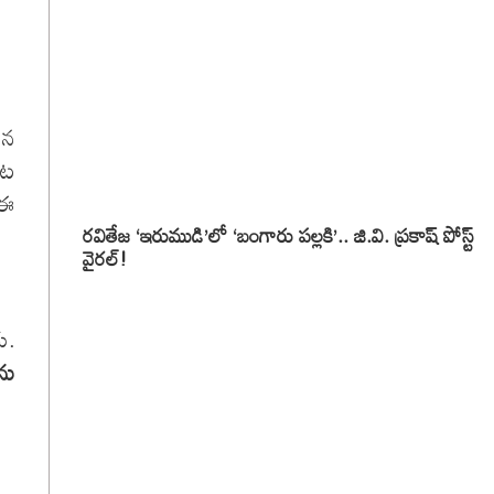
1న
ాట
 ఈ
రవితేజ ‘ఇరుముడి’లో ‘బంగారు పల్లకి’.. జి.వి. ప్రకాష్ పోస్ట్
వైరల్!
ు.
ను