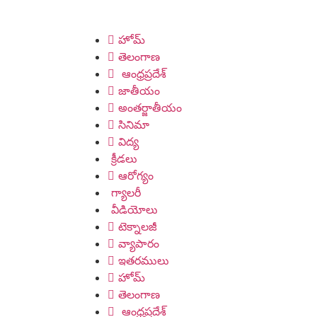
హోమ్
తెలంగాణ
ఆంధ్రప్రదేశ్
జాతీయం
అంతర్జాతీయం
సినిమా
విద్య
క్రీడలు
ఆరోగ్యం
గ్యాలరీ
వీడియోలు
టెక్నాలజీ
వ్యాపారం
ఇతరములు
హోమ్
తెలంగాణ
ఆంధ్రప్రదేశ్