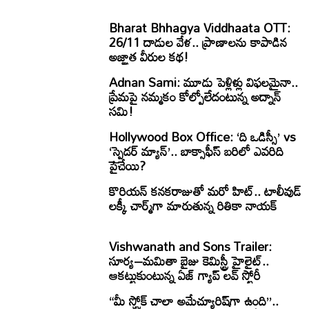
Bharat Bhhagya Viddhaata OTT:
26/11 దాడుల వేళ.. ప్రాణాలను కాపాడిన
అజ్ఞాత వీరుల కథ!
Adnan Sami: మూడు పెళ్లిళ్లు విఫలమైనా..
ప్రేమపై నమ్మకం కోల్పోలేదంటున్న అద్నాన్
సమి!
Hollywood Box Office: ‘ది ఒడిస్సీ’ vs
‘స్పైడర్ మ్యాన్’.. బాక్సాఫీస్ బరిలో ఎవరిది
పైచేయి?
కొరియన్ కనకరాజుతో మరో హిట్.. టాలీవుడ్
లక్కీ చార్మ్‌గా మారుతున్న రితికా నాయక్
Vishwanath and Sons Trailer:
సూర్య–మమితా బైజు కెమిస్ట్రీ హైలైట్..
ఆకట్టుకుంటున్న ఏజ్ గ్యాప్ లవ్ స్టోరీ
“మీ స్ట్రోక్ చాలా అమేచ్యూరిష్‌గా ఉంది”..