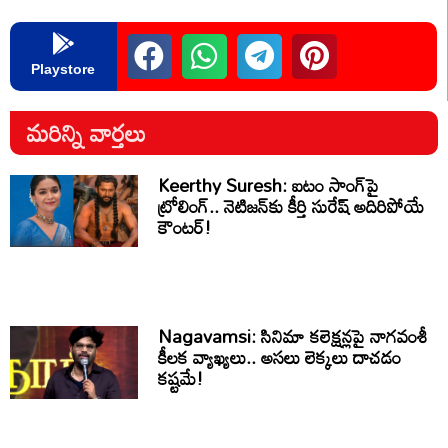
Playstore
మరిన్ని వార్తలు
Keerthy Suresh: ఐటం సాంగ్‌పై
ట్రోలింగ్.. నెటిజన్‌కు కీర్తి సురేష్ అదిరిపోయే
కౌంటర్!
Nagavamsi: సినిమా కలెక్షన్లపై నాగవంశీ
కీలక వ్యాఖ్యలు.. అసలు లెక్కలు దాచడం
కష్టమే!