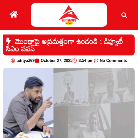
మొంథాపై అప్ర‌మత్తంగా ఉండండి : డిప్యూటీ
సీఎం ప‌వ‌న్‌
aditya369
October 27, 2025
8:54 pm
No Comments