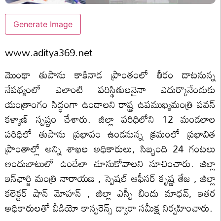
Generate Image
www.aditya369.net
మొంథా తుపాను కాకినాడ ప్రాంతంలో తీరం దాటనున్న
నేపథ్యంలో ఎలాంటి పరిస్థితులనైనా ఎదుర్కొనేందుకు
యంత్రాంగం సిద్ధంగా ఉండాలని రాష్ట్ర ఉపముఖ్యమంత్రి పవన్
కళ్యాణ్ స్పష్టం చేశారు. జిల్లా పరిధిలోని 12 మండలాల
పరిధిలో తుపాను ప్రభావం ఉండనున్న క్రమంలో ప్రభావిత
ప్రాంతాల్లో అన్ని శాఖల అధికారులు, సిబ్బంది 24 గంటలు
అందుబాటులో ఉండేలా చూసుకోవాలని సూచించారు. జిల్లా
ఇన్‌ఛార్జి మంత్రి నారాయణ , స్పెషల్ ఆఫీసర్ కృష్ణ తేజ , జిల్లా
కలెక్టర్ షాన్ మోహన్ , జిల్లా ఎస్పీ బిందు మాధవ్, ఇతర
అధికారులతో వీడియో కాన్ఫరెన్స్ ద్వారా సమీక్ష నిర్వహించారు.