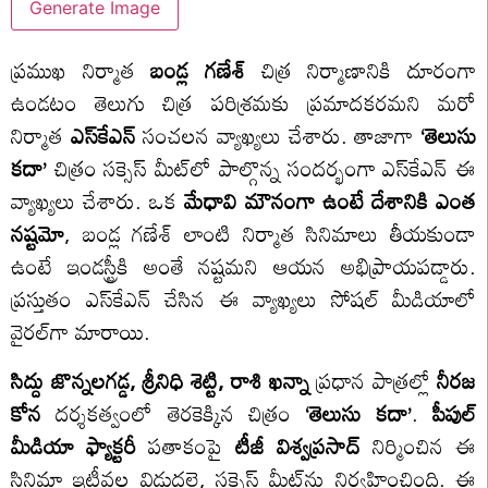
Generate Image
ప్రముఖ నిర్మాత
బండ్ల గణేశ్‌
చిత్ర నిర్మాణానికి దూరంగా
ఉండటం తెలుగు చిత్ర పరిశ్రమకు ప్రమాదకరమని మరో
నిర్మాత
ఎస్‌కేఎన్
సంచలన వ్యాఖ్యలు చేశారు. తాజాగా
‘తెలుసు
కదా’
చిత్రం సక్సెస్ మీట్‌లో పాల్గొన్న సందర్భంగా ఎస్‌కేఎన్ ఈ
వ్యాఖ్యలు చేశారు. ఒక
మేధావి మౌనంగా ఉంటే దేశానికి ఎంత
నష్టమో
, బండ్ల గణేశ్ లాంటి నిర్మాత సినిమాలు తీయకుండా
ఉంటే ఇండస్ట్రీకి అంతే నష్టమని ఆయన అభిప్రాయపడ్డారు.
ప్రస్తుతం ఎస్‌కేఎన్ చేసిన ఈ వ్యాఖ్యలు సోషల్ మీడియాలో
వైరల్‌గా మారాయి.
సిద్దు జొన్నలగడ్డ, శ్రీనిధి శెట్టి, రాశి ఖన్నా
ప్రధాన పాత్రల్లో
నీరజ
కోన
దర్శకత్వంలో తెరకెక్కిన చిత్రం
‘తెలుసు కదా’
.
పీపుల్
మీడియా ఫ్యాక్టరీ
పతాకంపై
టీజీ విశ్వప్రసాద్
నిర్మించిన ఈ
సినిమా ఇటీవల విడుదలై, సక్సెస్ మీట్‌ను నిర్వహించింది. ఈ