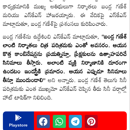
కార్యక్రమానికి ముఖ్య అతిథులుగా నిర్మాతలు బండ్ల గణేశ్
మరియు ఎస్‌కేఎన్ హాజరయ్యారు. ఈ వేదికపై ఎస్‌కేఎన్
మాట్లాడుతూ, బండ్ల గణేశ్‌పై ప్రశంసలు కురిపించారు.
బండ్ల గణేశ్‌ను ఉద్దేశించి ఎస్‌కేఎన్ మాట్లాడుతూ,
“బండ్ల గణేశ్
లాంటి నిర్మాతలు చిత్ర పరిశ్రమకు ఎంతో అవసరం. ఆయన
కొత్త కాంబినేషన్లను ప్రయత్నిస్తూ, ప్రేక్షకులను ఉత్సాహపరిచే
సినిమాలు తీస్తారు. అలాంటి వ్యక్తి నిర్మాణానికి దూరంగా
ఉండటం ఇండస్ట్రీకి ప్రమాదం. ఆయన ఎప్పుడూ సినిమాలు
తీస్తూ ముందుండాలి”
అని అన్నారు. బండ్ల గణేశ్ తెలుగు సినీ
పరిశ్రమకు ఎంత ముఖ్యమో ఎస్‌కేఎన్ చెప్పిన తీరు సినీ వర్గాల్లో
హాట్ టాపిక్‌గా నిలిచింది.
Playstore