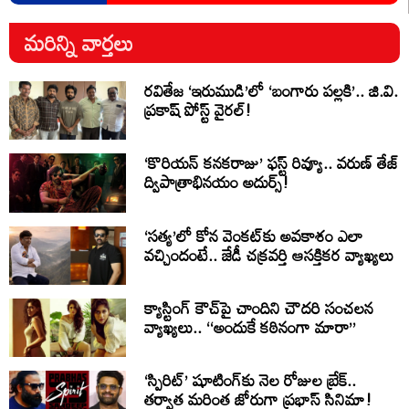
మరిన్ని వార్తలు
రవితేజ ‘ఇరుముడి’లో ‘బంగారు పల్లకి’.. జి.వి.
ప్రకాష్ పోస్ట్ వైరల్!
‘కొరియన్ కనకరాజు’ ఫస్ట్ రివ్యూ.. వరుణ్ తేజ్
ద్విపాత్రాభినయం అదుర్స్!
‘సత్య’లో కోన వెంకట్‌కు అవకాశం ఎలా
వచ్చిందంటే.. జేడీ చక్రవర్తి ఆసక్తికర వ్యాఖ్యలు
క్యాస్టింగ్ కౌచ్‌పై చాందిని చౌదరి సంచలన
వ్యాఖ్యలు.. ‘‘అందుకే కఠినంగా మారా’’
‘స్పిరిట్’ షూటింగ్‌కు నెల రోజుల బ్రేక్..
తర్వాత మరింత జోరుగా ప్రభాస్ సినిమా!