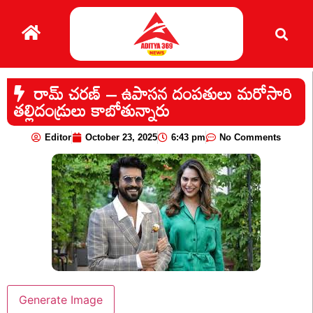
రామ్ చరణ్ – ఉపాసన దంపతులు మరోసారి
తల్లిదండ్రులు కాబోతున్నారు
Editor
October 23, 2025
6:43 pm
No Comments
Generate Image