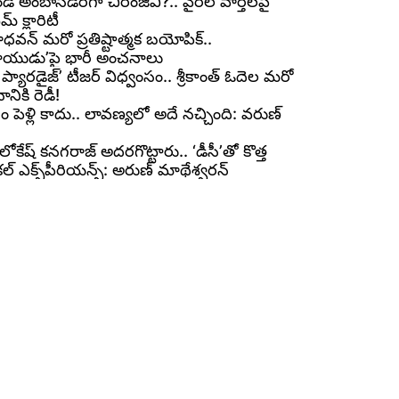
ండ్ అంబాసిడర్‌గా చిరంజీవి?.. వైరల్ వార్తలపై
మ్ క్లారిటీ
ధవన్ మరో ప్రతిష్టాత్మక బయోపిక్..
.నాయుడు’పై భారీ అంచనాలు
 ప్యారడైజ్’ టీజర్ విధ్వంసం.. శ్రీకాంత్ ఓదెల మరో
ికి రెడీ!
ోసం పెళ్లి కాదు.. లావణ్యలో అదే నచ్చింది: వరుణ్
లోకేష్ కనగరాజ్ అదరగొట్టారు.. ‘డీసీ’తో కొత్త
కల్ ఎక్స్‌పీరియన్స్: అరుణ్ మాథేశ్వరన్