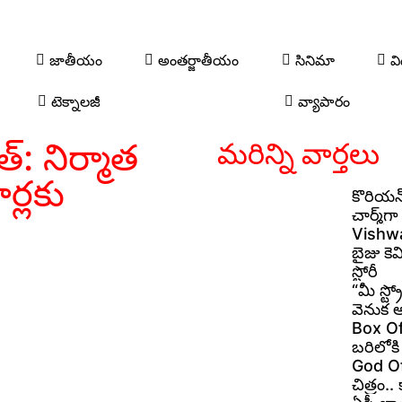
జాతీయం
అంతర్జాతీయం
సినిమా
వి
టెక్నాలజీ
వ్యాపారం
్: నిర్మాత
మరిన్ని వార్తలు
ర్లకు
కొరియన్
చార్మ్‌
Vishwa
బైజు కెమ
స్టోరీ
“మీ స్ట్
వెనుక 
Box Offi
బరిలోకి
God Of 
చిత్రం.