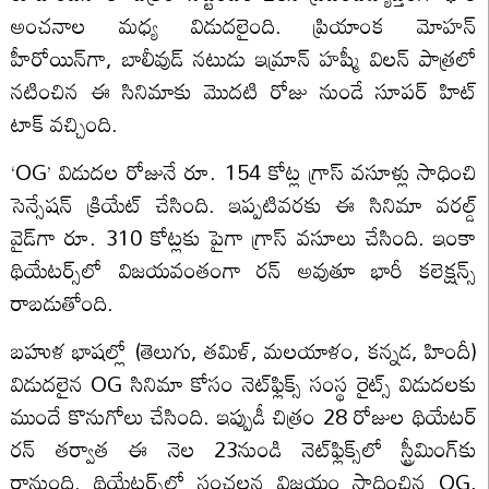
అంచనాల మధ్య విడుదలైంది. ప్రియాంక మోహన్
హీరోయిన్‌గా, బాలీవుడ్ నటుడు ఇమ్రాన్ హష్మీ విలన్ పాత్రలో
నటించిన ఈ సినిమాకు మొదటి రోజు నుండే సూపర్ హిట్
టాక్ వచ్చింది.
‘OG’ విడుదల రోజునే రూ. 154 కోట్ల గ్రాస్ వసూళ్లు సాధించి
సెన్సేషన్ క్రియేట్ చేసింది. ఇప్పటివరకు ఈ సినిమా వరల్డ్
వైడ్‌గా రూ. 310 కోట్లకు పైగా గ్రాస్ వసూలు చేసింది. ఇంకా
థియేటర్స్‌లో విజయవంతంగా రన్ అవుతూ భారీ కలెక్షన్స్
రాబడుతోంది.
బహుళ భాషల్లో (తెలుగు, తమిళ్, మలయాళం, కన్నడ, హిందీ)
విడుదలైన OG సినిమా కోసం నెట్‌ఫ్లిక్స్ సంస్థ రైట్స్ విడుదలకు
ముందే కొనుగోలు చేసింది. ఇప్పుడీ చిత్రం 28 రోజుల థియేటర్
రన్ తర్వాత ఈ నెల 23నుండి నెట్‌ఫ్లిక్స్‌లో స్ట్రీమింగ్‌కు
రానుంది. థియేటర్స్‌లో సంచలన విజయం సాధించిన OG,