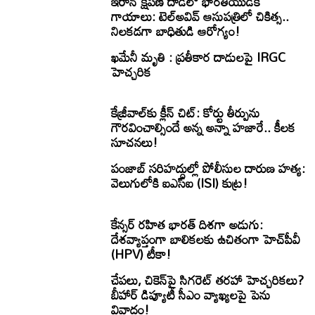
ఇరాన్ క్షిపణి దాడిలో భారతీయుడికి
గాయాలు: టెల్అవివ్ ఆసుపత్రిలో చికిత్స..
నిలకడగా బాధితుడి ఆరోగ్యం!
ఖ‌మేనీ మృతి : ప్ర‌తీకార దాడుల‌పై IRGC
హెచ్చ‌రిక‌
కేజ్రీవాల్‌కు క్లీన్ చిట్: కోర్టు తీర్పును
గౌరవించాల్సిందే అన్న అన్నా హజారే.. కీలక
సూచనలు!
పంజాబ్ సరిహద్దుల్లో పోలీసుల దారుణ హత్య:
వెలుగులోకి ఐఎస్ఐ (ISI) కుట్ర!
కేన్సర్ రహిత భారత్ దిశగా అడుగు:
దేశవ్యాప్తంగా బాలికలకు ఉచితంగా హెచ్‌పీవీ
(HPV) టీకా!
చేపలు, చికెన్‌పై సిగరెట్ తరహా హెచ్చరికలు?
బీహార్ డిప్యూటీ సీఎం వ్యాఖ్యలపై పెను
వివాదం!