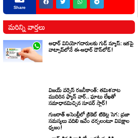
Share
మరిన్ని వార్తలు
ఆధార్ వినియోగదారులకు గుడ్ న్యూస్: ఇకపై
వాట్సాప్‌లోనే ఈ-ఆధార్ డౌన్‌లోడ్!
విజయ్ వర్సెస్ రజనీకాంత్: తమిళనాట
ముదిరిన ఫ్యాన్ వార్.. ఘాటు లేఖతో
సమాధానమిచ్చిన సూపర్ స్టార్!
గుజరాత్ అసెంబ్లీలో క్రికెట్ టికెట్ల సెగ: ప్రజా
సమస్యలు వదిలి ఇవేం చర్చలంటూ విపక్షాల
ధ్వజం!