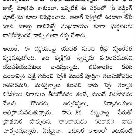
కాల్స్ మాత్రమే కాకుండా, ఇప్పటికే ఈ వర్గంలో ‘ప్రీ వెడ్డింగ్
షూట్స్’ను కూడా నిషేధించారు. అలాగే పెళ్లిళ్లలో సరదాగా చేసే
‘బావ బూట్లు దాచిపెట్టే’ సంప్రదాయం కూడా ఘర్షణలకు
దారితీస్తోందని దాన్ని కూడా రద్దు చేశారు.
అయితే, ఈ నిర్ణయంపై యువత నుంచి తీవ్ర వ్యతిరేకత
వ్యక్తమవుతోంది. ఇది వ్యక్తిగత స్వేచ్ఛను హరించడమేనని
యువతీయువకులు వాదిస్తున్నారు. జీవితాంతం కలిసి
ఉండాల్సిన వ్యక్తి గురించి పెళ్లికి ముందే పూర్తిగా తెలుసుకోవడం
అవసరమని, మనస్తత్వాలు కలవని వారు పెళ్లి తర్వాత
విడిపోయి విడాకులు తీసుకోవడం కంటే, ముందే విడిపోవడం
మేలని కొందరు జర్నలిస్టులు, విద్యావంతులు
అభిప్రాయపడుతున్నారు. సామాజిక కట్టుబాట్ల పేరుతో
ప్రాథమిక హక్కులను కాలరాయడం సరికాదని వారు
హెచ్చరిస్తున్నారు. ఏదేమైనా, ఆధునిక కాలంలో ఇటువంటి