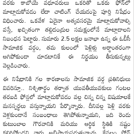
వరకు కాబోయే వధూవరులు ఒకరితో ఒకరు ఫోన్‌లో
మాట్లాడుకోవడం లేదా చాటింగ్ చేయడంపై పూర్తి నిషేధం
విధించారు. ఒకవేళ ఏదైనా అత్యవసరమై మాట్లాడుకోవాల్సి
వస్తే, ఖచ్చితంగా తల్లిదండ్రుల సమక్షంలోనే మాట్లాడాలని
నిబంధన పెట్టారు. సుమారు 2.5 లక్షల జనాభా ఉన్న ఈ ఓబీసీ
సామాజిక వర్గం, తమ కులంలో పెళ్లిళ్లు అర్ధాంతరంగా
ఆగిపోకుండా చూడటానికే ఈ నిర్ణయం తీసుకున్నట్లు
వెల్లడించారు.
ఈ నిషేధానికి గల కారణాలను సామాజిక వర్గ ప్రతినిధులు
వివరిస్తూ.. నిశ్చితార్థం తర్వాత యువతీయువకులు గంటల
తరబడి ఫోన్లలో మాట్లాడుకోవడం వల్ల చిన్న చిన్న విషయాలకే
మనస్పర్థలు వస్తున్నాయని పేర్కొన్నారు. దీనివల్ల పెళ్లి వరకు
వెళ్లకుండానే సంబంధాలు తెగిపోతున్నాయని, ఇది రెండు
కుటుంబాల గౌరవానికి మరియు ఆర్థిక స్థితికి నష్టం
కలిగిస్తోందని వారు అభిప్రాయపడుతున్నారు. కేవలం ఫోన్