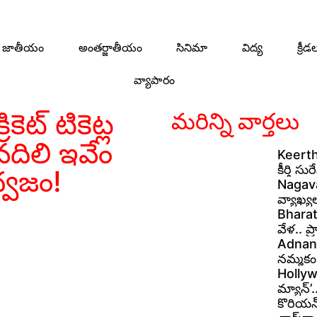
జాతీయం
అంతర్జాతీయం
సినిమా
విద్య
క్రీడ
వ్యాపారం
కెట్ టికెట్ల
మరిన్ని వార్తలు
వదిలి ఇవేం
Keerthy
కీర్తి స
్వజం!
Nagavam
వ్యాఖ్య
Bharat
వేళ.. ప
Adnan S
నమ్మకం 
Hollywo
మ్యాన్’
కొరియన్