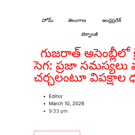
హోమ్
తెలంగాణ
ఆంధ్రప్రదేశ్
టెక్నాలజీ
గుజరాత్ అసెంబ్లీలో క్రి
సెగ: ప్రజా సమస్యలు 
చర్చలంటూ విపక్షాల ధ
Editor
March 10, 2026
9:33 pm