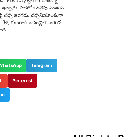
ని,
బీజేపీ సభ్యులే ఈ అంశాన్ని
ణ ఇచ్చారు.
సభలో ఒకవైపు సంతాప
ెట్లపై చర్చ జరగడం చర్చనీయాంశంగా
న వేళ,
గుజరాత్ అసెంబ్లీలో జరిగిన
ంది.
WhatsApp
Telegram
il
Pinterest
ter