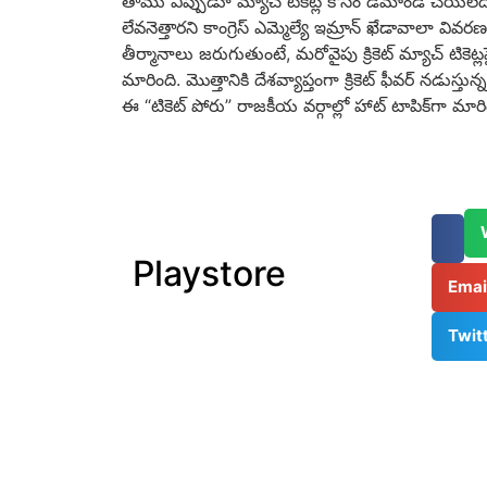
తాము ఎప్పుడూ మ్యాచ్ టికెట్ల కోసం డిమాండ్ చేయలేద
లేవనెత్తారని కాంగ్రెస్ ఎమ్మెల్యే ఇమ్రాన్ ఖేడావాలా వివర
తీర్మానాలు జరుగుతుంటే,
మరోవైపు క్రికెట్ మ్యాచ్ టిక
మారింది.
మొత్తానికి దేశవ్యాప్తంగా క్రికెట్ ఫీవర్ నడుస్తున్
ఈ “టికెట్ పోరు” రాజకీయ వర్గాల్లో హాట్ టాపిక్‌గా మారి
Playstore
Ema
Twit