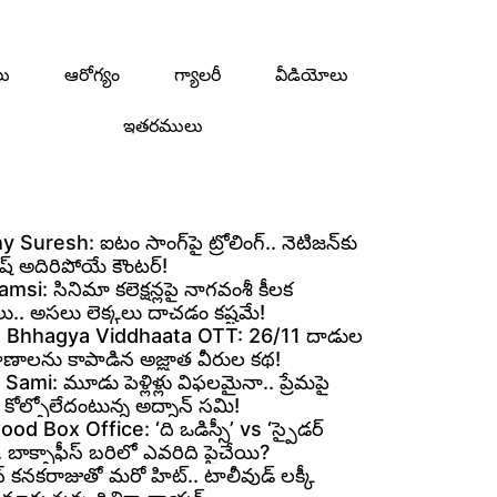
లు
ఆరోగ్యం
గ్యాలరీ
వీడియోలు
ఇతరములు
 Suresh: ఐటం సాంగ్‌పై ట్రోలింగ్.. నెటిజన్‌కు
ురేష్ అదిరిపోయే కౌంటర్!
si: సినిమా కలెక్షన్లపై నాగవంశీ కీలక
లు.. అసలు లెక్కలు దాచడం కష్టమే!
 Bhhagya Viddhaata OTT: 26/11 దాడుల
్రాణాలను కాపాడిన అజ్ఞాత వీరుల కథ!
ami: మూడు పెళ్లిళ్లు విఫలమైనా.. ప్రేమపై
కోల్పోలేదంటున్న అద్నాన్ సమి!
od Box Office: ‘ది ఒడిస్సీ’ vs ‘స్పైడర్
.. బాక్సాఫీస్ బరిలో ఎవరిది పైచేయి?
 కనకరాజుతో మరో హిట్.. టాలీవుడ్ లక్కీ