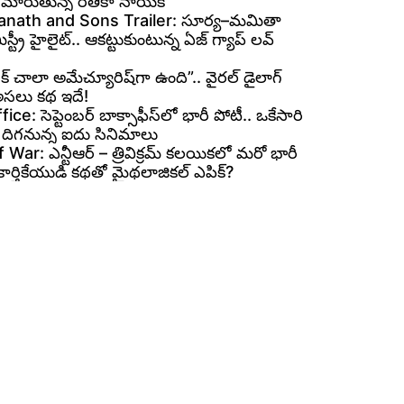
గా మారుతున్న రితికా నాయక్
nath and Sons Trailer: సూర్య–మమితా
ిస్ట్రీ హైలైట్.. ఆకట్టుకుంటున్న ఏజ్ గ్యాప్ లవ్
రోక్ చాలా అమేచ్యూరిష్‌గా ఉంది”.. వైరల్ డైలాగ్
అసలు కథ ఇదే!
ce: సెప్టెంబర్ బాక్సాఫీస్‌లో భారీ పోటీ.. ఒకేసారి
 దిగనున్న ఐదు సినిమాలు
War: ఎన్టీఆర్ – త్రివిక్రమ్ కలయికలో మరో భారీ
. కార్తికేయుడి కథతో మైథలాజికల్ ఎపిక్?