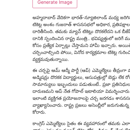
Generate Image
అహ్మదాబాద్‌ వేదికగా భారత్-న్యూజిలాండ్ మధ్య జరిగి
టికెట్ల అంశం గుజరాత్ శాసనసభలో అధికార,
ప్రతిపక్షా
దారితీసింది.
తమకు మ్యాచ్ టికెట్లు దొరకలేదని ఒక బీజేపీ
దానికి స్పందించిన రాష్ట్ర మంత్రి..
భవిష్యత్తులో జరిగే మ
కోసం ప్రత్యేక ఏర్పాట్లు చేస్తామని హామీ ఇచ్చారు.
అయిత
చర్చించాల్సింది పోయి,
వినోద కార్యక్రమాల టికెట్ల గురిం
వ్యక్తమవుతున్నాయి.
ఈ చర్చపై ఆమ్ ఆద్మీ పార్టీ (ఆప్) ఎమ్మెల్యేలు తీవ్రంగా 
అడ్మిషన్లు దొరకక విద్యార్థులు,
ఆసుపత్రుల్లో బెడ్లు లేక ర
సామాన్యులు ఇబ్బందులు పడుతుంటే..
ప్రజా ప్రతినిధ
దారుణమని ఆప్ నేత గోపాల్ ఇటాలియా విమర్శించారు
ఇలాంటి వ్యక్తిగత ప్రయోజనాలపై చర్చ జరగడం శాస
వ్యాఖ్యానించారు.
రాష్ట్ర ప్రజలు అసెంబ్లీలో జరుగుత
కోరారు.
కాంగ్రెస్ ఎమ్మెల్యేలు సైతం ఈ వ్యవహారంలో తమకు ఎలాం