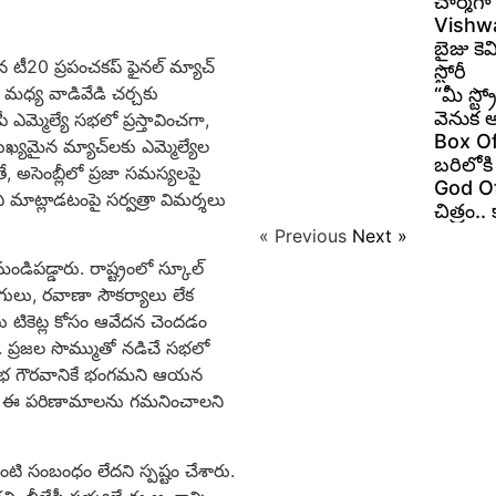
చార్మ్‌
Vishwa
బైజు కెమ
న టీ20 ప్రపంచకప్ ఫైనల్ మ్యాచ్
స్టోరీ
ల మధ్య వాడివేడి చర్చకు
“మీ స్ట్
వెనుక 
 ఎమ్మెల్యే సభలో ప్రస్తావించగా,
Box Offi
ుఖ్యమైన మ్యాచ్‌లకు ఎమ్మెల్యేల
బరిలోకి
ే,
అసెంబ్లీలో ప్రజా సమస్యలపై
God Of 
చి మాట్లాడటంపై సర్వత్రా విమర్శలు
చిత్రం.
« Previous
Next »
మండిపడ్డారు.
రాష్ట్రంలో స్కూల్
ోగులు,
రవాణా సౌకర్యాలు లేక
ులు టికెట్ల కోసం ఆవేదన చెందడం
.
ప్రజల సొమ్ముతో నడిచే సభలో
నసభ గౌరవానికే భంగమని ఆయన
ున్న ఈ పరిణామాలను గమనించాలని
టి సంబంధం లేదని స్పష్టం చేశారు.