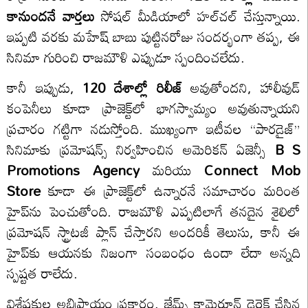
కానుందనే వార్తలు
సోషల్ మీడియాలో హల్‌చల్ చేస్తున్నాయి.
ఇప్పటి వరకు మహేష్ బాబు పుట్టినరోజు సందర్భంగా తప్ప, ఈ
సినిమా గురించి రాజమౌళి ఎప్పుడూ స్పందించలేదు.
కానీ ఇప్పుడు,
120 దేశాల్లో రిలీజ్
అవుతోందని, హాలీవుడ్
కంపెనీలు కూడా ప్రాజెక్ట్‌లో భాగస్వామ్యం అవుతున్నాయని
ప్రచారం గట్టిగా నడుస్తోంది. ముఖ్యంగా ఇటీవల “పారడైజ్”
సినిమాకు ప్రమోషన్స్ నిర్వహించిన అమెరికన్ ఏజెన్సీ
B S
Promotions Agency
మరియు
Connect Mob
Store
కూడా ఈ ప్రాజెక్ట్‌లో ఉన్నారనే సమాచారం మరింత
హైప్‌ను పెంచుతోంది. రాజమౌళి ఎప్పటిలాగే తనదైన శైలిలో
ప్రమోషన్ స్ట్రాటజీ ప్లాన్ చేస్తారని అందరికీ తెలుసు, కానీ ఈ
హైప్‌కు ఆయనకు నిజంగా సంబంధం ఉందా లేదా అన్నది
స్పష్టత రాలేదు.
విశ్లేషకుల అభిప్రాయం ప్రకారం, జేమ్స్ కామెరూన్ డైరెక్ట్ చేసిన