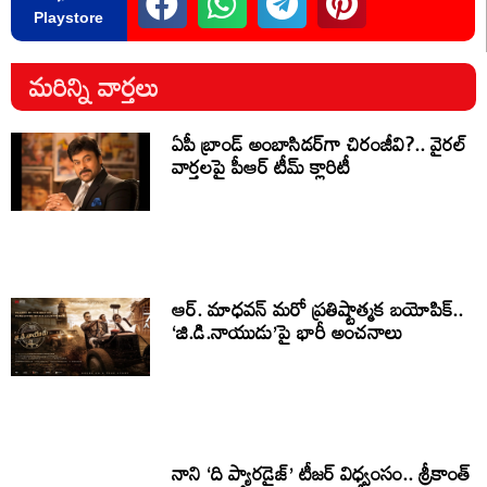
Playstore
మరిన్ని వార్తలు
ఏపీ బ్రాండ్ అంబాసిడర్‌గా చిరంజీవి?.. వైరల్
వార్తలపై పీఆర్ టీమ్ క్లారిటీ
ఆర్. మాధవన్ మరో ప్రతిష్టాత్మక బయోపిక్..
‘జి.డి.నాయుడు’పై భారీ అంచనాలు
నాని ‘ది ప్యారడైజ్’ టీజర్ విధ్వంసం.. శ్రీకాంత్