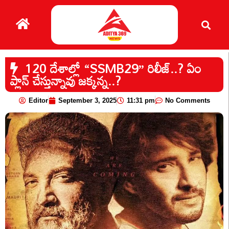
120 దేశాల్లో “SSMB29” రిలీజ్..? ఏం
ప్లాన్ చేస్తున్నావు జక్కన్న..?
Editor
September 3, 2025
11:31 pm
No Comments