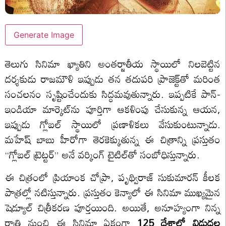
Generate Image
తెలుగు సినిమా ఖ్యాతిని అంతర్జాతీయ స్థాయిలో నిలబెట్టిన
దర్శకుడు రాజమౌళి ఇప్పుడు తన తదుపరి ప్రాజెక్ట్‌తో మరింత
సంచలనం సృష్టించేందుకు సిద్ధమవుతున్నారు. ఇప్పటికే పాన్-
ఇండియా మార్కెట్‌ను పూర్తిగా ఆకళింపు చేసుకున్న ఆయన,
ఇప్పుడు గ్లోబల్ స్థాయిలో ప్రణాళికలు వేసుకుంటున్నాడు.
మహేష్ బాబు హీరోగా తెరకెక్కుతున్న ఈ చిత్రాన్ని ప్రస్తుతం
“గ్లోబల్ ట్రెట్టర్” అనే వర్కింగ్ టైటిల్‌తో సంబోధిస్తున్నారు.
ఈ చిత్రంలో ప్రియాంక చోప్రా, పృథ్విరాజ్ సుకుమారన్ కీలక
పాత్రల్లో నటిస్తున్నారు. ప్రస్తుతం కెన్యాలో ఈ సినిమా ముఖ్యమైన
షెడ్యూల్ చిత్రీకరణ పూర్తయింది. అయితే, అనూహ్యంగా నిన్న
రాత్రి నుంచి ఈ సినిమా ఏకంగా
125 దేశాల్లో విడుదల