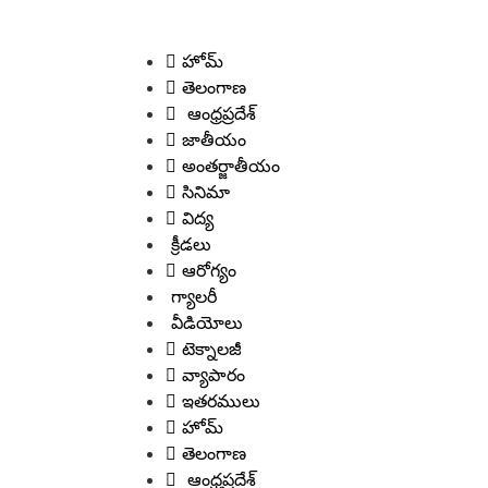
హోమ్
తెలంగాణ
ఆంధ్రప్రదేశ్
జాతీయం
అంతర్జాతీయం
సినిమా
విద్య
క్రీడలు
ఆరోగ్యం
గ్యాలరీ
వీడియోలు
టెక్నాలజీ
వ్యాపారం
ఇతరములు
హోమ్
తెలంగాణ
ఆంధ్రప్రదేశ్