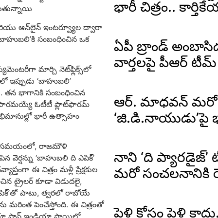
భారీ చిత్రం.. కార్త
ుగుతున్నాయి
ియు ఆన్‌లైన్ ఇంటర్వ్యూల ద్వారా
‘బాహుబలి’కి సంబంధించిన ఒక
ఏపీ బ్రాండ్ అంబాసిడ
వార్తలపై పీఆర్ టీమ్ క
ెంటరీగా మార్చి నెట్‌ఫ్లిక్స్‌లో
లో ఇప్పుడు ‘బాహుబలి’
ు. తన భాగానికి సంబంధించిన
ఆర్. మాధవన్ మరో ప్
రసారమయ్యే ఓటీటీ ప్లాట్‌ఫారమ్
‘జి.డి.నాయుడు’పై
భిమానుల్లో భారీ ఉత్సాహం
్న ఈ సమయంలో, రాజమౌళి
నాని ‘ది ప్యారడైజ్’ 
 వెర్షన్ను ‘బాహుబలి ది ఎపిక్’
యాప్తంగా ఈ చిత్రం మళ్లీ ప్రేక్షకుల
మరో సంచలనానికి రె
ంచిన ట్రైలర్ కూడా విడుదలై,
 ఎపిక్’తో పాటు, త్వరలో రాబోయే
ు మరింత పెంచేస్తోంది. ఈ చిత్రంతో
పెళ్లి కోసం పెళ్లి క
ూ పాన్ ఇండియా స్థాయిలో