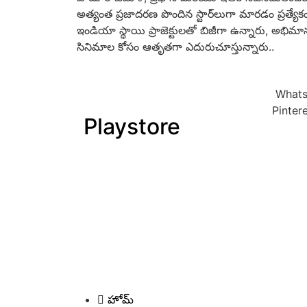
అత్యంత ప్రజాదరణ పొందిన స్టార్‌లుగా మారడం ప్రత్యేకం.
ఇండియా స్థాయి ప్రాజెక్టులతో బిజీగా ఉన్నారు, అ
సినిమాల కోసం ఆతృతగా ఎదురుచూస్తున్నారు..
What
Pinter
Playstore
హోమ్