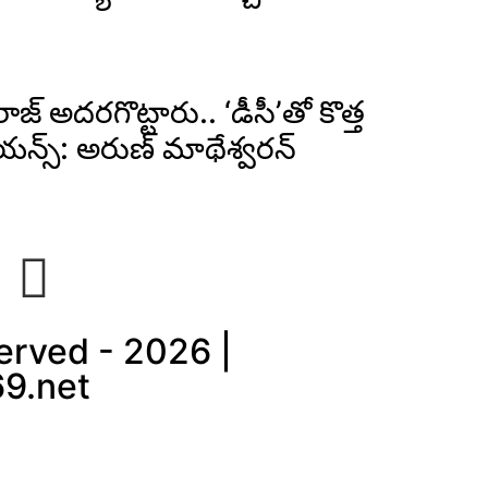
జ్ అదరగొట్టారు.. ‘డీసీ’తో కొత్త
ీరియన్స్: అరుణ్ మాథేశ్వరన్
erved - 2026 |
9.net