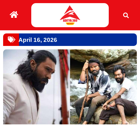
April 16, 2026