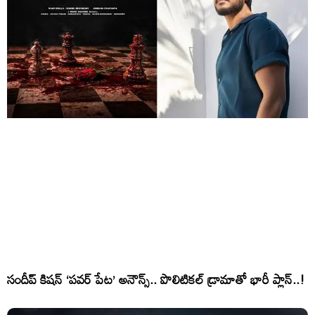
సందీప్ కిషన్ ‘పవర్ పేట’ అనౌన్స్.. పొలిటికల్ డ్రామాతో భారీ ప్లాన్..!