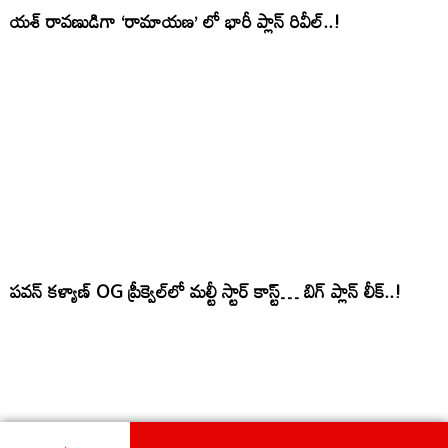
యశ్ రావణుడిగా ‘రామాయణ’ లో భారీ ప్లాన్ రివీల్..!
పవన్ కళ్యాణ్ OG ప్రీక్వెల్‌లో మల్టీ స్టార్ కాస్ట్… బిగ్ ప్లాన్ లీక్..!