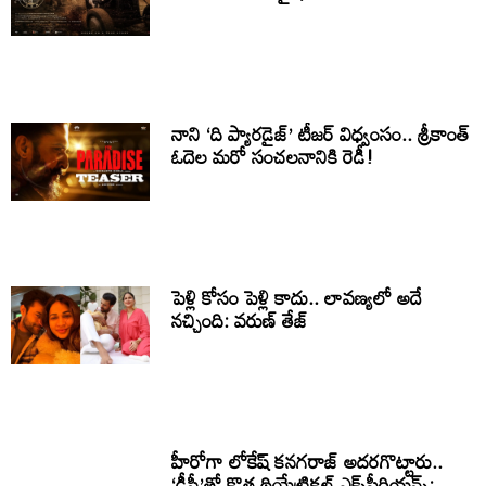
నాని ‘ది ప్యారడైజ్’ టీజర్ విధ్వంసం.. శ్రీకాంత్
ఓదెల మరో సంచలనానికి రెడీ!
పెళ్లి కోసం పెళ్లి కాదు.. లావణ్యలో అదే
నచ్చింది: వరుణ్ తేజ్
హీరోగా లోకేష్ కనగరాజ్ అదరగొట్టారు..
‘డీసీ’తో కొత్త థియేట్రికల్ ఎక్స్‌పీరియన్స్: