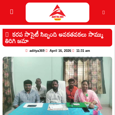
కరప సొసైటీ సిబ్బంది అవకతవకలు సొమ్ము
తిరిగి జమా
aditya369
April 16, 2026
11:31 am