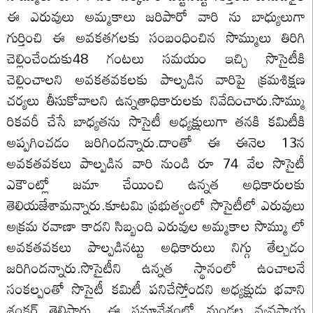
ఈ ఎరువులు అమ్మకాలు జరిపారో వారి ను బాధ్యులుగా
గుర్తించి ఈ అవకతగలకు సంబంధించిన సొమ్ములు తిరిగి
చెల్లించేందుకు48 గంటలు సమయం ఇచ్చి సొసైటీకి
చెల్లించాలని అవకతవకలకు పాల్పడిన వారిపై క్రమశిక్షణ
చర్యలు తీసుకోవాలని ఉన్నతాధికారులకు నివేదించారు.సొమ్ము
రికవరీ చేసే బాధ్యతను సొసైటీ అధ్యక్షులుగా తనకి కమిటీకి
అప్పగించడం జరిగిందన్నారు.దాంతో ఈ ఈనెల 13న
అవకతవకలు పాల్పడిన వారి నుండి రూ 74 వేల సొసైటీ
ఎకౌంట్లో జమా చేయించి ఉన్నత అధికారులకు
తెలియజేశామన్నారు.కూటమి ప్రభుత్వంలో సొసైటీలో ఎరువులు
అక్రమ రవాణా కాదని సిబ్బంది ఎరువుల అమ్మకాల సొమ్ము లో
అవకతవకలు పాల్పడినట్టు అధికారులు నిగ్గు తేల్చడం
జరిగిందన్నారు.సొసైటీని ఉన్నత స్థానంలో ఉంచాలనే
సంకల్పంతో సొసైటీ కమిటీ పనిచేస్తోందని అధ్యక్షుడు భవాని
శంకర్ తెలిపారు. ఈ సమావేశంలో మండల వ్యవసాయ