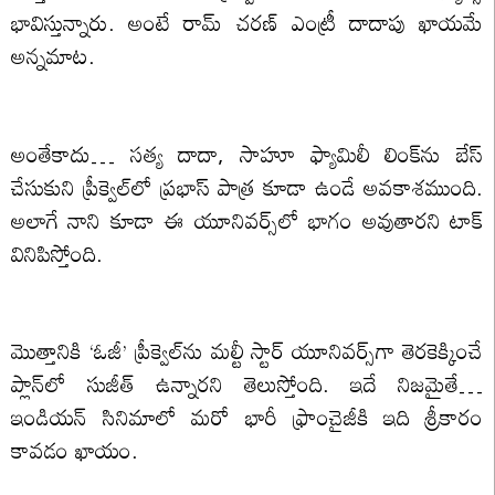
భావిస్తున్నారు. అంటే రామ్ చరణ్ ఎంట్రీ దాదాపు ఖాయమే
అన్నమాట.
అంతేకాదు… సత్య దాదా, సాహూ ఫ్యామిలీ లింక్‌ను బేస్
చేసుకుని ప్రీక్వెల్‌లో ప్రభాస్ పాత్ర కూడా ఉండే అవకాశముంది.
అలాగే నాని కూడా ఈ యూనివర్స్‌లో భాగం అవుతారని టాక్
వినిపిస్తోంది.
మొత్తానికి ‘ఓజీ’ ప్రీక్వెల్‌ను మల్టీ స్టార్ యూనివర్స్‌గా తెరకెక్కించే
ప్లాన్‌లో సుజీత్ ఉన్నారని తెలుస్తోంది. ఇదే నిజమైతే…
ఇండియన్ సినిమాలో మరో భారీ ఫ్రాంచైజీకి ఇది శ్రీకారం
కావడం ఖాయం.