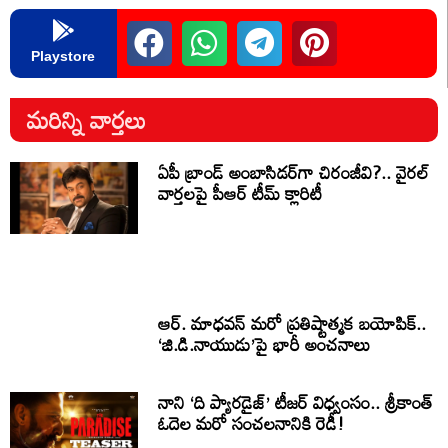
Playstore
మరిన్ని వార్తలు
ఏపీ బ్రాండ్ అంబాసిడర్‌గా చిరంజీవి?.. వైరల్
వార్తలపై పీఆర్ టీమ్ క్లారిటీ
ఆర్. మాధవన్ మరో ప్రతిష్టాత్మక బయోపిక్..
‘జి.డి.నాయుడు’పై భారీ అంచనాలు
నాని ‘ది ప్యారడైజ్’ టీజర్ విధ్వంసం.. శ్రీకాంత్
ఓదెల మరో సంచలనానికి రెడీ!