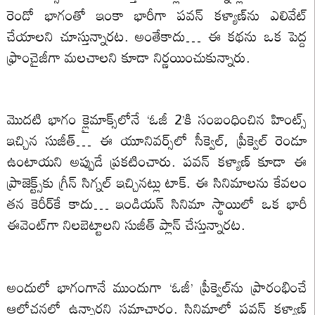
రెండో భాగంతో ఇంకా భారీగా పవన్ కళ్యాణ్‌ను ఎలివేట్
చేయాలని చూస్తున్నారట. అంతేకాదు… ఈ కథను ఒక పెద్ద
ఫ్రాంచైజీగా మలచాలని కూడా నిర్ణయించుకున్నారు.
మొదటి భాగం క్లైమాక్స్‌లోనే ‘ఓజీ 2’కి సంబంధించిన హింట్స్
ఇచ్చిన సుజీత్… ఈ యూనివర్స్‌లో సీక్వెల్, ప్రీక్వెల్ రెండూ
ఉంటాయని అప్పుడే ప్రకటించారు. పవన్ కళ్యాణ్ కూడా ఈ
ప్రాజెక్ట్స్‌కు గ్రీన్ సిగ్నల్ ఇచ్చినట్లు టాక్. ఈ సినిమాలను కేవలం
తన కెరీర్‌కే కాదు… ఇండియన్ సినిమా స్థాయిలో ఒక భారీ
ఈవెంట్‌గా నిలబెట్టాలని సుజీత్ ప్లాన్ చేస్తున్నారట.
అందులో భాగంగానే ముందుగా ‘ఓజీ’ ప్రీక్వెల్‌ను ప్రారంభించే
ఆలోచనలో ఉన్నారని సమాచారం. సినిమాలో పవన్ కళ్యాణ్