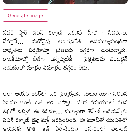
Generate Image
పవర్ స్టార్ పవన్ కళ్యాణ్ ఒకవైపు హీరోగా సినిమాలు
చేస్తూనే… మరోవైపు ఆంధ్రప్రదేశ్ ఉపముఖ్యమంత్రిగా
బాధ్యతలు నిర్వహిస్తూ ప్రజలకు దగ్గరగా ఉంటున్నారు.
రాజకీయాల్లో బిజీగా ఉన్నప్పటికీ… ప్రేక్షకులను ఎంటర్టైన్
చేయడంలో మాత్రం ఏమాత్రం తగ్గడం లేదు.
అలా ఆయన కెరీర్‌లో ఒక ప్రత్యేకమైన మైలురాయిగా నిలిచిన
సినిమా అంటే ‘ఓజీ’ అని చెప్పాలి. సరైన సమయంలో సరైన
కథతో వచ్చిన ఈ సినిమా… ముఖ్యంగా జెన్-జీ ఆడియన్స్‌ను
పవన్ కళ్యాణ్ వైపు మళ్లీ ఆకర్షించింది. ఈ మూవీతో యువతలో
ఆయనకు కొత్త క్రేజ్ ఏర్పడిందని చెప్పడంలో ఎలాంటి