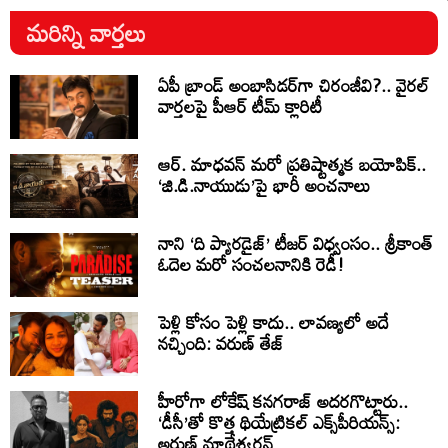
మరిన్ని వార్తలు
ఏపీ బ్రాండ్ అంబాసిడర్‌గా చిరంజీవి?.. వైరల్
వార్తలపై పీఆర్ టీమ్ క్లారిటీ
ఆర్. మాధవన్ మరో ప్రతిష్టాత్మక బయోపిక్..
‘జి.డి.నాయుడు’పై భారీ అంచనాలు
నాని ‘ది ప్యారడైజ్’ టీజర్ విధ్వంసం.. శ్రీకాంత్
ఓదెల మరో సంచలనానికి రెడీ!
పెళ్లి కోసం పెళ్లి కాదు.. లావణ్యలో అదే
నచ్చింది: వరుణ్ తేజ్
హీరోగా లోకేష్ కనగరాజ్ అదరగొట్టారు..
‘డీసీ’తో కొత్త థియేట్రికల్ ఎక్స్‌పీరియన్స్:
అరుణ్ మాథేశ్వరన్