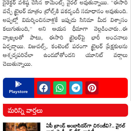
డైరెక్టర్ వశిష్ఠ చేసిన కామెంట్స్ వైరల్ అవుతున్నాయి. “ఈసారి
వచ్చే ట్రైలర్ మాత్రం ట్రోల్స్‌కి పకడ్బందీ సమాధానం అవుతుంది.
అప్పట్లో విమర్శించినవాళ్లకే ఇప్పుడు సినిమా మీద విశ్వాసం
కలుగుతుంది,” అని ఆయన ధీమాగా వెల్లడించారు..ఈ
వ్యాఖ్యలతో పాటు, ఈసారి ట్రైలర్‌పై భారీ అంచనాలు
ఏర్పడ్డాయి. విజువల్స్, కంటెంట్ పరంగా ట్రైలర్ ప్రేక్షకులను
ఆశ్చర్యపరిచేలా ఉండబోతోందని యూనిట్ వర్గాలు
చెబుతున్నాయి.
Playstore
మరిన్ని వార్తలు
ఏపీ బ్రాండ్ అంబాసిడర్‌గా చిరంజీవి?.. వైరల్