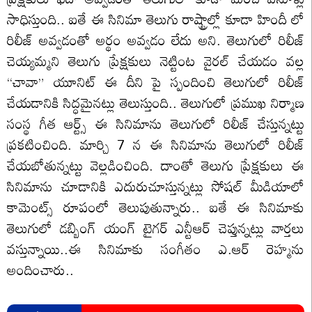
సాధిస్తుంది.. ఐతే ఈ సినిమా తెలుగు రాష్ట్రాల్లో కూడా హిందీ లో
రిలీజ్ అవ్వడంతో అర్థం అవ్వడం లేదు అని. తెలుగులో రిలీజ్
చెయ్యమ్మని తెలుగు ప్రేక్షకులు నెట్టింట వైరల్ చేయడం వల్ల
“చావా” యూనిట్ ఈ దీని పై స్పందించి తెలుగులో రిలీజ్
చేయడానికి సిద్ధమైనట్లు తెలుస్తుంది.. తెలుగులో ప్రముఖ నిర్మాణ
సంస్థ గీత ఆర్ట్స్ ఈ సినిమాను తెలుగులో రిలీజ్ చేస్తున్నట్టు
ప్రకటించింది. మార్చి 7 న ఈ సినిమాను తెలుగులో రిలీజ్
చేయబోతున్నట్టు వెల్లడించింది. దాంతో తెలుగు ప్రేక్షకులు ఈ
సినిమాను చూడానికి ఎదురుచూస్తున్నట్లు సోషల్ మీడియాలో
కామెంట్స్ రూపంలో తెలుపుతున్నారు.. ఐతే ఈ సినిమాకు
తెలుగులో డబ్బింగ్ యంగ్ టైగర్ ఎన్టీఆర్ చెప్తున్నట్లు వార్తలు
వస్తున్నాయి..ఈ సినిమాకు సంగీతం ఎ.ఆర్ రెహ్మను
అందించారు..