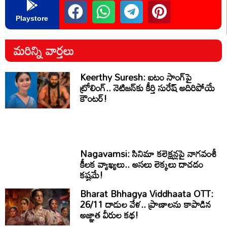
Playstore
మరిన్ని వార్తలు
Keerthy Suresh: ఐటం సాంగ్‌పై
ట్రోలింగ్.. నెటిజన్‌కు కీర్తి సురేష్ అదిరిపోయే
కౌంటర్!
Nagavamsi: సినిమా కలెక్షన్లపై నాగవంశీ
కీలక వ్యాఖ్యలు.. అసలు లెక్కలు దాచడం
కష్టమే!
Bharat Bhhagya Viddhaata OTT:
26/11 దాడుల వేళ.. ప్రాణాలను కాపాడిన
అజ్ఞాత వీరుల కథ!