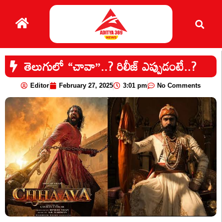
తెలుగులో “చావా”..? రిలీజ్ ఎప్పుడంటే..?
Editor
February 27, 2025
3:01 pm
No Comments