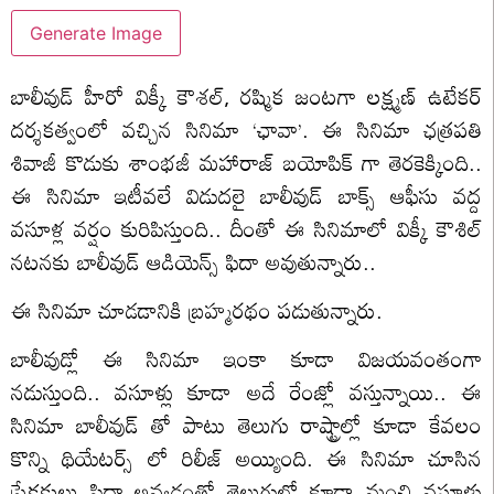
Generate Image
బాలీవుడ్ హీరో విక్కీ కౌశల్, ర‌ష్మిక జంట‌గా ల‌క్ష్మ‌ణ్ ఉటేక‌ర్
ద‌ర్శ‌క‌త్వంలో వ‌చ్చిన‌ సినిమా ‘ఛావా’. ఈ సినిమా ఛత్రపతి
శివాజీ కొడుకు శాంభజీ మహారాజ్ బయోపిక్ గా తెరకెక్కింది..
ఈ సినిమా ఇటీవలే విడుదలై బాలీవుడ్ బాక్స్ ఆఫీసు వద్ద
వసూళ్ల వర్షం కురిపిస్తుంది.. దీంతో ఈ సినిమాలో విక్కీ కౌశిల్
నటనకు బాలీవుడ్ ఆడియెన్స్ ఫిదా అవుతున్నారు..
ఈ సినిమా చూడడానికి బ్రహ్మరథం పడుతున్నారు.
బాలీవుడ్లో ఈ సినిమా ఇంకా కూడా విజయవంతంగా
నడుస్తుంది.. వసూళ్లు కూడా అదే రేంజ్లో వస్తున్నాయి.. ఈ
సినిమా బాలీవుడ్ తో పాటు తెలుగు రాష్ట్రాల్లో కూడా కేవలం
కొన్ని థియేటర్స్ లో రిలీజ్ అయ్యింది. ఈ సినిమా చూసిన
ప్రేక్షకులు ఫిదా అవ్వడంతో తెలుగులో కూడా మంచి వసూళ్లు