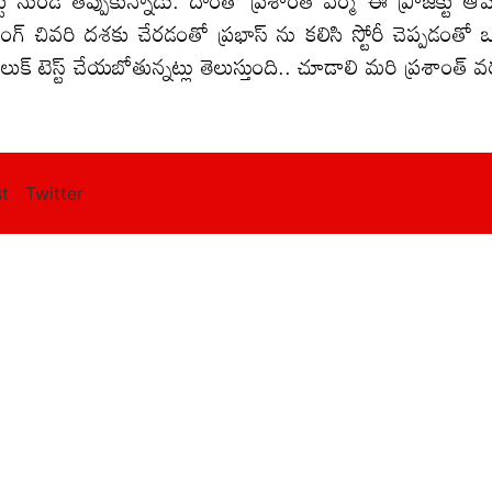
ెక్టు నుండి తప్పుకున్నాడు. దాంతో ప్రశాంత వర్మ ఈ ప్రాజెక్టు ఆపే
గ్ చివరి దశకు చేరడంతో ప్రభాస్ ను కలిసి స్టోరీ చెప్పడంతో ఒ
 లుక్ టెస్ట్ చేయబోతున్నట్లు తెలుస్తుంది.. చూడాలి మరి ప్రశాంత్ వ
st
Twitter