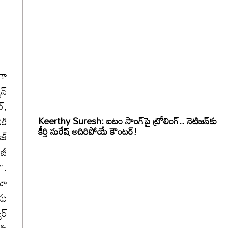
గా
ిన్
ట్,
ికి
Keerthy Suresh: ఐటం సాంగ్‌పై ట్రోలింగ్.. నెటిజన్‌కు
కీర్తి సురేష్ అదిరిపోయే కౌంటర్!
జ్
జీ
స”.
మా
ను
ర్