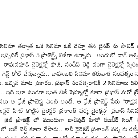
ఒక సినిమా తర్వాత ఒక సినిమా ఓకే చేస్తూ తన లైనప్ ను సాలిడ్ 
 ఇప్పటికే ప్రభాస్ 5 ప్రాజెక్ట్స్ బిజీగా ఉన్నాడు.. అందులో నాగ్ అశ్వ
రాఘవపూడి డైరెక్షన్లో ఫౌజి, సందీప్ రెడ్డి వంగా డైరెక్షన్లో స్పిరి
మాలో గెస్ట్ రోల్ చేస్తున్నాడు.. బాహుబలి సినిమా తరువాత సంవత్సరాన
చాడు. ఇచ్చిన మాట ప్రకారం. ప్రభాస్ సంవత్సరానికి 2 సినిమాలు రిలీ
డు.. ఇది ఇలా ఉండగా ఇంత బిజీ షెడ్యూల్లో కూడా ప్రభాస్ మరో క్రే
 ఆ క్రేజీ ప్రాజెక్టు ఏంటి అంటే. ఆ క్రేజీ ప్రాజెక్ట్ పేరు “రాక్ష
 హిట్ కొట్టిన డైరెక్టర్ ప్రశాంత్ వర్మ డైరెక్షన్లో ప్రభాస్ సిని
క్రేజీ ప్రాజెక్ట్ లో ముందుగా బాలీవుడ్ హీరో రణబీర్ సింగ్ 
ుక్ టెస్ట్ కూడా చేసారు.. కానీ డైరెక్టర్ ప్రశాంత్ వర్మ కు రణ్వీ