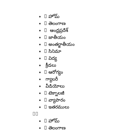
హోమ్
తెలంగాణ
ఆంధ్రప్రదేశ్
జాతీయం
అంతర్జాతీయం
సినిమా
విద్య
క్రీడలు
ఆరోగ్యం
గ్యాలరీ
వీడియోలు
టెక్నాలజీ
వ్యాపారం
ఇతరములు
హోమ్
తెలంగాణ