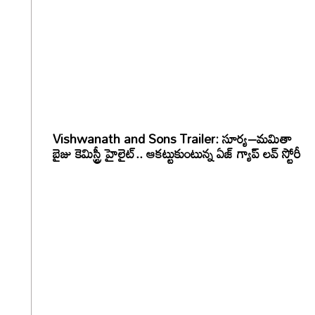
Vishwanath and Sons Trailer: సూర్య–మమితా
బైజు కెమిస్ట్రీ హైలైట్.. ఆకట్టుకుంటున్న ఏజ్ గ్యాప్ లవ్ స్టోరీ