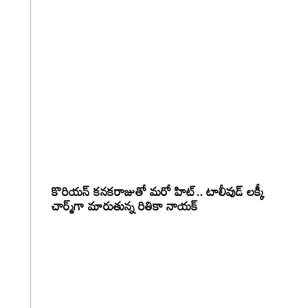
కొరియన్ కనకరాజుతో మరో హిట్.. టాలీవుడ్ లక్కీ
చార్మ్‌గా మారుతున్న రితికా నాయక్