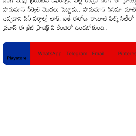
సింగ్ మధ్య క్రియేటివ్ డిఫరెన్సెస్ వల్ల రణ్వీర్ సింగ్ ఈ ప్రాజ
హనుమాన్ సీక్వెల్ మొదలు పెట్టాడు.. హనుమాన్ సినిమా షూటిం
చెప్పడాని సినీ వర్గాల్లో టాక్. ఐతే ఈరోజు రామోజీ ఫిల్మ్ సిటీలో
ప్రభాస్ ఈ క్రేజీ ప్రాజెక్ట్ ఏ రేంజిలో ఉండబోతుంది..
WhatsApp
Telegram
Email
Pintere
Playstore