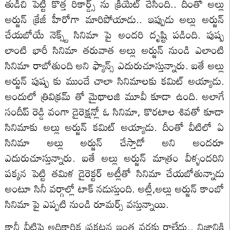
తుడిచి పెట్టి కొత్త రికార్డ్స్ ను క్రియేట్ చేసింది.. దీంతో అల్లు
అర్జున్ క్రేజీ హీరోగా మారిపోయాడు.. ఇప్పుడు అల్లు అర్జున్
చేయబోయే నెక్స్ట్ సినిమా పై అందరి దృష్టి పడింది. పుష్ప
లాంటి భారీ సినిమా తరువాత అల్లు అర్జున్ నుండి ఎలాంటి
సినిమా రాబోతుంది అని ఫ్యాన్స్ ఎదురుచూస్తున్నారు. ఐతే అల్లు
అర్జున్ పుష్ప కు ముందే చాలా సినిమాలకు కమిట్ అయ్యాడు.
అందులో త్రివిక్రమ్ తో మైథాలజి మూవీ కూడా ఉంది. అలాగే
సందీప్ రెడ్డి వంగా డైరెక్షన్లో ఓ సినిమా, కొరటాల శివతో కూడా
సినిమాకు అల్లు అర్జున్ కమిట్ అయ్యాడు. దీంతో వీటిలో ఏ
సినిమా అల్లు అర్జున్ చేస్తాడో అని అందరూ
ఎదురుచూస్తున్నారు. ఐతే అల్లు అర్జున్ మాత్రం వీళ్ళందరిని
పక్కన పెట్టి తమిళ డైరెక్టర్ అట్లీతో సినిమా చేయబోతున్నాడు
అంటూ సినీ వర్గాల్లో టాక్ నడుస్తుంది. అట్లీ,అల్లు అర్జున్ కాంబో
సినిమా పై ఎప్పటి నుండి రూమర్స్ వస్తున్నాయి.
కానీ వీటిపై అధికారిక ప్రకటన ఇంత వరకు రాలేదు.. నిజానికి