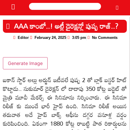
AAA కాంబో..! అట్లీ డైరెక్షన్లో పుష్ప రాజ్..?
Editor
February 24, 2025
3:05 pm
No Comments
Generate Image
ఐకాన్ స్టార్ అల్లు అర్జున్ ఇటీవలే పుష్ప 2 తో బ్లాక్ బస్టర్ హిట్
కొట్టాడు.. సుకుమార్ డైరెక్షన్ లో దాదాపు 350 కోట్ల బడ్జెట్ తో
మైత్రి మూవీ మేకర్స్ ఈ సినిమాను నిర్మించారు. ఈ సినిమా
రిలీజ్ కు ముందే భారీ హైప్ ఉంది. సినిమా రిలీజ్ అయిన
తరువాత అదే హైప్ బాక్స్ ఆఫీసు దగ్గర వసూళ్ల వర్షం
కురిపించింది. ఏకంగా 1880 కోట్ల రాబట్టి పాత రికార్డులను