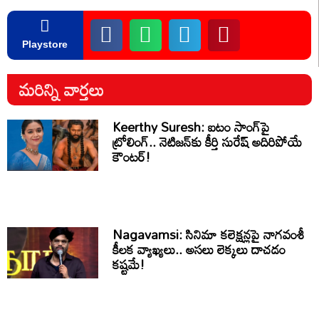
Playstore
మరిన్ని వార్తలు
Keerthy Suresh: ఐటం సాంగ్‌పై
ట్రోలింగ్.. నెటిజన్‌కు కీర్తి సురేష్ అదిరిపోయే
కౌంటర్!
Nagavamsi: సినిమా కలెక్షన్లపై నాగవంశీ
కీలక వ్యాఖ్యలు.. అసలు లెక్కలు దాచడం
కష్టమే!