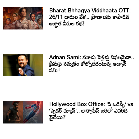
Bharat Bhhagya Viddhaata OTT:
26/11 దాడుల వేళ.. ప్రాణాలను కాపాడిన
అజ్ఞాత వీరుల కథ!
Adnan Sami: మూడు పెళ్లిళ్లు విఫలమైనా..
ప్రేమపై నమ్మకం కోల్పోలేదంటున్న అద్నాన్
సమి!
Hollywood Box Office: ‘ది ఒడిస్సీ’ vs
‘స్పైడర్ మ్యాన్’.. బాక్సాఫీస్ బరిలో ఎవరిది
పైచేయి?