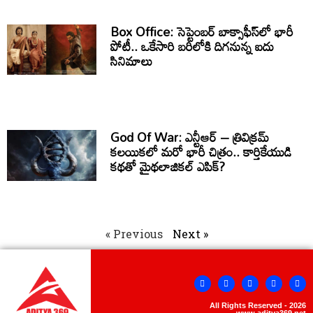
Box Office: సెప్టెంబర్ బాక్సాఫీస్‌లో భారీ
పోటీ.. ఒకేసారి బరిలోకి దిగనున్న ఐదు
సినిమాలు
God Of War: ఎన్టీఆర్ – త్రివిక్రమ్
కలయికలో మరో భారీ చిత్రం.. కార్తికేయుడి
కథతో మైథలాజికల్ ఎపిక్?
« Previous
Next »
All Rights Reserved - 2026