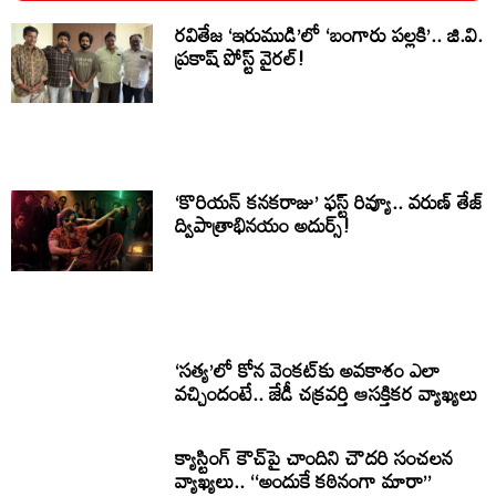
రవితేజ ‘ఇరుముడి’లో ‘బంగారు పల్లకి’.. జి.వి.
ప్రకాష్ పోస్ట్ వైరల్!
‘కొరియన్ కనకరాజు’ ఫస్ట్ రివ్యూ.. వరుణ్ తేజ్
ద్విపాత్రాభినయం అదుర్స్!
‘సత్య’లో కోన వెంకట్‌కు అవకాశం ఎలా
వచ్చిందంటే.. జేడీ చక్రవర్తి ఆసక్తికర వ్యాఖ్యలు
క్యాస్టింగ్ కౌచ్‌పై చాందిని చౌదరి సంచలన
వ్యాఖ్యలు.. ‘‘అందుకే కఠినంగా మారా’’