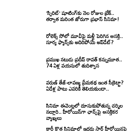
‘స్పిరిట్’ షూటింగ్‌కు నెల రోజుల బ్రేక్..
తర్వాత మరింత జోరుగా ప్రభాస్ సినిమా!
రోలెక్స్ సోలో మూవీపై మళ్లీ పెరిగిన ఆసక్తి..
సూర్య ఫ్యాన్స్‌కు అదిరిపోయే అప్‌డేట్?
ప్రముఖ నటుడు ప్రదీప్ రావత్ కన్నుమూత..
74 ఏళ్ల వయసులో తుదిశ్వాస
వరుణ్ తేజ్-లావణ్య ప్రేమకథ ఇంత సీక్రెట్టా?
ఏడేళ్ల పాటు ఎవరికీ తెలియకుండా..
సినిమా ఈవెంట్లలో దూసుకుపోతున్న చర్మిల
నల్లూరి.. హీరోయిన్‌గా ఛాన్స్‌పై ఆసక్తికర
వ్యాఖ్యలు
కార్తీ కొత్త సినిమాలో ఇద్దరు స్టార్ హీరోయిన్లపై