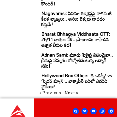
కౌంటర్!
Nagavamsi: సినిమా కలెక్షన్లపై నాగవంశీ
కీలక వ్యాఖ్యలు.. అసలు లెక్కలు దాచడం
కష్టమే!
Bharat Bhhagya Viddhaata OTT:
26/11 దాడుల వేళ.. ప్రాణాలను కాపాడిన
అజ్ఞాత వీరుల కథ!
Adnan Sami: మూడు పెళ్లిళ్లు విఫలమైనా..
ప్రేమపై నమ్మకం కోల్పోలేదంటున్న అద్నాన్
సమి!
Hollywood Box Office: ‘ది ఒడిస్సీ’ vs
‘స్పైడర్ మ్యాన్’.. బాక్సాఫీస్ బరిలో ఎవరిది
పైచేయి?
« Previous
Next »