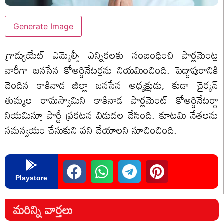
Generate Image
గ్రాడ్యుయేట్ ఎమ్మెల్సీ ఎన్నికలకు సంబంధించి పార్లమెంట్ల
వారీగా జనసేన కోఆర్డినేటర్లను నియమించింది. పెద్దాపురానికి
చెందిన కాకినాడ జిల్లా జనసేన అధ్యక్షుడు, కుడా చైర్మన్
తుమ్మల రామస్వామిని కాకినాడ పార్లమెంట్ కోఆర్డినేటర్గా
నియమిస్తూ పార్టీ ప్రకటన విడుదల చేసింది. కూటమి నేతలను
సమన్వయం చేసుకుని పని చేయాలని సూచించింది.
Playstore
మరిన్ని వార్తలు