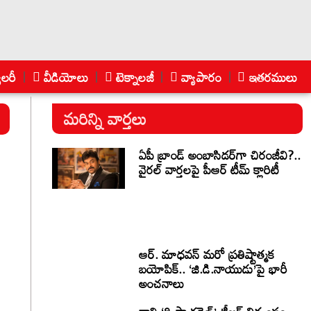
ాలరీ
వీడియోలు
టెక్నాలజీ
వ్యాపారం
ఇతరములు
మరిన్ని వార్తలు
ఏపీ బ్రాండ్ అంబాసిడర్‌గా చిరంజీవి?..
వైరల్ వార్తలపై పీఆర్ టీమ్ క్లారిటీ
ఆర్. మాధవన్ మరో ప్రతిష్టాత్మక
బయోపిక్.. ‘జి.డి.నాయుడు’పై భారీ
అంచనాలు