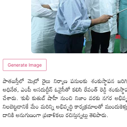
Generate Image
పాతబస్తీలో మెట్రో రైలు నిర్మాణ పనులకు శంకుస్థాపన జ
అధినేత, ఎంపీ అసదుద్దీన్‌ ఓవైసీతో కలిసి రేవంత్ రెడ్డి శంక
చేశారు. ‘కులీ కుతుబ్ షాహీ నుంచి నిజాం వరకు నగర అభివృద్ధ
నిలబెట్టడానికే మేం మరిన్ని అభివృద్ధి కార్యక్రమాలతో ముందుకెళ
దానికి అనుగుణంగా ప్రణాళికలు రచిస్తున్నట్లు తెలిపారు.