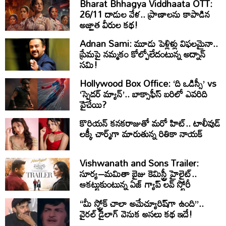
Bharat Bhhagya Viddhaata OTT:
26/11 దాడుల వేళ.. ప్రాణాలను కాపాడిన
అజ్ఞాత వీరుల కథ!
Adnan Sami: మూడు పెళ్లిళ్లు విఫలమైనా..
ప్రేమపై నమ్మకం కోల్పోలేదంటున్న అద్నాన్
సమి!
Hollywood Box Office: ‘ది ఒడిస్సీ’ vs
‘స్పైడర్ మ్యాన్’.. బాక్సాఫీస్ బరిలో ఎవరిది
పైచేయి?
కొరియన్ కనకరాజుతో మరో హిట్.. టాలీవుడ్
లక్కీ చార్మ్‌గా మారుతున్న రితికా నాయక్
Vishwanath and Sons Trailer:
సూర్య–మమితా బైజు కెమిస్ట్రీ హైలైట్..
ఆకట్టుకుంటున్న ఏజ్ గ్యాప్ లవ్ స్టోరీ
“మీ స్ట్రోక్ చాలా అమేచ్యూరిష్‌గా ఉంది”..
వైరల్ డైలాగ్ వెనుక అసలు కథ ఇదే!