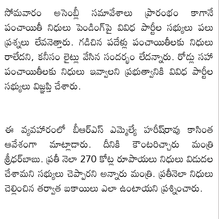
సోమవారం అసెంబ్లీ సమావేశాలు ప్రారంభం కాగానే
పంచాయితీ నిధులు పెండింగ్‌పై వివిధ పార్టీల సభ్యులు పలు
ప్రశ్నలు లేవనెత్తారు. గడిచిన పదేళ్లు పంచాయితీలకు నిధులు
రాలేదని, కనీసం లైట్లు వేసిన సందర్భం లేదన్నారు. రోడ్లు సహా
పంచాయితీలకు నిధులు ఇవ్వాలని ప్రభుత్వానికి వివిధ పార్టీల
సభ్యులు విజ్ఞప్తి చేశారు.
ఈ వ్యవహారంలో బీఆర్ఎస్ ఎమ్మెల్యే హరీష్‌రావు కాసింత
ఆవేశంగా మాట్లాడారు. దీనికి కౌంటరిచ్చారు మంత్రి
శ్రీధర్‌బాబు. ప్రతీ నెలా 270 కోట్ల రూపాయలు నిధులు విడుదల
చేశామని సభ్యులు చెప్పారని అన్నారు మంత్రి. ప్రతీనెలా నిధులు
చెల్లించిన తర్వాత బకాయిలు ఎలా ఉంటాయని ప్రశ్నించారు.