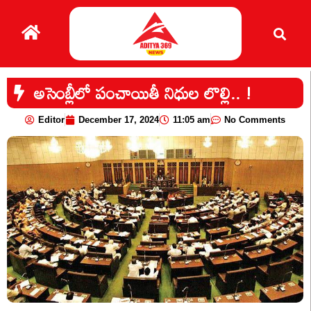
అసెంబ్లీలో పంచాయితీ నిధుల లొల్లి.. !
Editor
December 17, 2024
11:05 am
No Comments