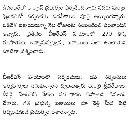
డిసెంబర్‌లో కాంగ్రెస్ ప్రభుత్వం ఏర్పడిందన్నారు సదరు మంత్రి.
ఫిబ్రవరిలో సర్పంచుల పదవీకాలం పూర్తి అయ్యిందన్నారు.
ఒకవేళ బకాయిలున్నా నెల రోజులకు సంబంధించి ఉంటాయని
అన్నారు. ప్రతీనెల బీఆర్ఎస్ హయాంలో 270 కోట్ల
రూపాయలు ఇచ్చామన్నప్పుడు, బకాయిలు ఎలా ఉంటాయని
సూటిగా ప్రశ్నించారు.
బీఆర్ఎస్ హయాంలో సర్పంచులు, ఉప సర్పంచులు
ఆత్మహత్యలు చేసుకున్నారని ధ్వజమెత్తారు మంత్రి శ్రీధర్‌బాబు.
దీనిపై బీఆర్ఎస్ నేతలు సమాధానం చెప్పాలని డిమాండ్
చేశారు. గత ప్రభుత్వ బకాయిలు మా నెత్తి మీద పెట్టి
తప్పించుకునే ప్రయత్నం చేశారన్నారు.