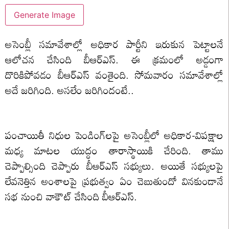
Generate Image
అసెంబ్లీ సమావేశాల్లో అధికార పార్టీని ఇరుకున పెట్టాలనే
ఆలోచన చేసింది బీఆర్ఎస్. ఈ క్రమంలో అడ్డంగా
దొరికిపోవడం బీఆర్ఎస్ వంతైంది. సోమవారం సమావేశాల్లో
అదే జరిగింది. అసలేం జరిగిందంటే..
పంచాయితీ నిధుల పెండింగ్‌లపై అసెంబ్లీలో అధికార-విపక్షాల
మధ్య మాటల యుద్ధం తారాస్థాయికి చేరింది. తాము
చెప్పాల్సింది చెప్పారు బీఆర్ఎస్ సభ్యులు. అయితే సభ్యులపై
లేవనెత్తిన అంశాలపై ప్రభుత్వం ఏం చెబుతుందో వినకుండానే
సభ నుంచి వాకౌట్ చేసింది బీఆర్ఎస్.