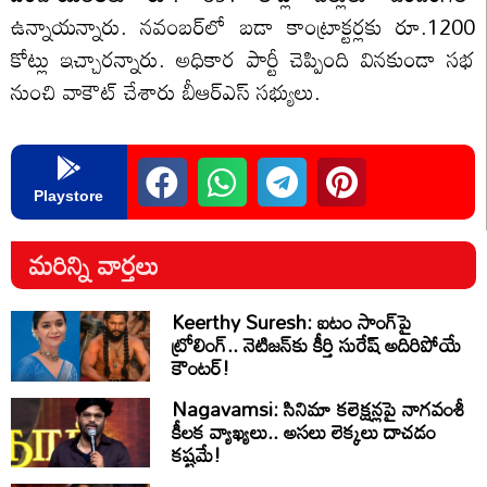
ఉన్నాయన్నారు. నవంబర్‌లో బడా కాంట్రాక్టర్లకు రూ.1200
కోట్లు ఇచ్చారన్నారు. అధికార పార్టీ చెప్పింది వినకుండా సభ
నుంచి వాకౌట్ చేశారు బీఆర్ఎస్ సభ్యులు.
Playstore
మరిన్ని వార్తలు
Keerthy Suresh: ఐటం సాంగ్‌పై
ట్రోలింగ్.. నెటిజన్‌కు కీర్తి సురేష్ అదిరిపోయే
కౌంటర్!
Nagavamsi: సినిమా కలెక్షన్లపై నాగవంశీ
కీలక వ్యాఖ్యలు.. అసలు లెక్కలు దాచడం
కష్టమే!