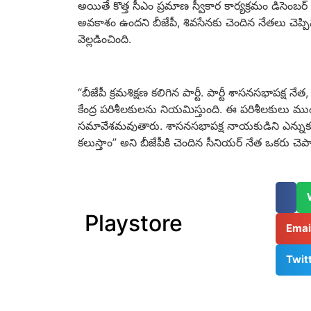
అయితే కొత్త సీఎం ప్రమాణ స్వీకార కార్యక్రమం డిసెంబర
అవకాశం ఉందని బీజేపీ, శివసేనకు చెందిన నేతలు చెప్పినట
వెల్లడించింది.
“బీజేపీ క్రమశిక్షణ కలిగిన పార్టీ. పార్టీ శాసనసభాపక్ష న
కేంద్ర పరిశీలకులను నియమిస్తుంది. ఈ పరిశీలకులు ముంబ
సమావేశమవుతారు. శాసనసభాపక్ష నాయకుడిని ఎన్నుకున
కలుస్తాం” అని బీజేపీకి చెందిన సీనియర్ నేత ఒకరు చెప్
Playstore
Ema
Twit