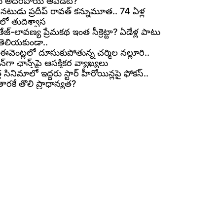
‌కు అదిరిపోయే అప్‌డేట్?
నటుడు ప్రదీప్ రావత్ కన్నుమూత.. 74 ఏళ్ల
 తుదిశ్వాస
ేజ్-లావణ్య ప్రేమకథ ఇంత సీక్రెట్టా? ఏడేళ్ల పాటు
తెలియకుండా..
ఈవెంట్లలో దూసుకుపోతున్న చర్మిల నల్లూరి..
‌గా ఛాన్స్‌పై ఆసక్తికర వ్యాఖ్యలు
ొత్త సినిమాలో ఇద్దరు స్టార్ హీరోయిన్లపై ఫోకస్..
కే తొలి ప్రాధాన్యత?