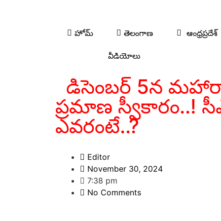
హోమ్
తెలంగాణ
ఆంధ్రప్రదేశ్
వీడియోలు
డిసెంబర్ 5న మహారాష
ప్రమాణ స్వీకారం..! స
ఎవరంటే..?
Editor
November 30, 2024
7:38 pm
No Comments