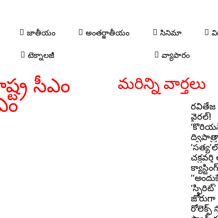
జాతీయం
అంతర్జాతీయం
సినిమా
వి
టెక్నాలజీ
వ్యాపారం
్ట్ర సీఎం
మరిన్ని వార్తలు
ీఎం
రవితేజ ‘
వైరల్!
‘కొరియన
ద్విపాత
‘సత్య’ల
చక్రవర్త
క్యాస్టి
‘‘అందుక
‘స్పిరిట
జోరుగా 
రోలెక్స్