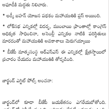
అఘాడీకి మద్దతు నిలిచారు.
* లడ్కీ బహన్ యోజన పథకం మహాయుతికి ప్లస్ అయింది.
* లోక్‌సభ ఎన్నికల్లో విదర్భ, ముంబాయి ప్రాంతాల్లో కాంగ్రెస్‌
ఆధిక్యత సాధించినా, అసెంబ్లీ ఎన్నికల నాటికి పరిస్థితులు
మారడంతో మహాయుతికి అవకాశాలు మెరుగయ్యాయి
* బీజేపీ మాతృసంస్థ ఆర్ఎస్ఎస్ ఈ ఎన్నికల్లో క్షేత్రస్థాయిలో
ప్రచారం చేయడం మహాయుతికి తోడ్పడింది.
జార్ఖండ్ ఎగ్జిట్ పోల్స్ అంచనా:
జార్ఖండ్‌లో కూడా బీజేపీ జయకేతనం ఎగరేయబోతోంది.