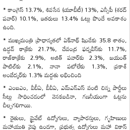
* కాంగ్రెస్‌ 13.7%, శివసేన (యూబీటీ) 13%, ఎన్సీపీ (శరద్
పవార్) 10.1%, ఇతరులు 13.4% ఓట్లు పొందే అవకాశం
ఉంది.
* ముఖ్యమంత్రి ప్రాధాన్యతలో ఏక్‌నాథ్ షిండేకు 35.8 శాతం,
ఉద్దవ్‌ ఠాక్రేకు 21.7%, దేవంద్ర ఫడ్నవీస్‌కు 11.7%,
రాజ్‌ఠాక్రేకు 2.9%, అజిత్‌ పవార్‌కు 2.3%, జయంత్‌
పాటిల్‌కు 2.1%, నానా పటోలేకు 1.3%, ప్రకాశ్‌
అంబేద్కర్‌కు 1.3% మద్దతు లభించింది
* ఎంఐఎం, వీబీఏ, బీవీఏ, ఎమ్ఎన్ఎస్ వంటి చిన్న పార్టీలు
సీట్లు సాధించడంలో వెనకబడినా, గణనీయంగా ఓట్లను
చీల్చగలిగాయి.
* రైతులు, ప్రైవేట్ ఉద్యోగులు, వ్యాపారస్తులు, గృహిణులు
మహాయుతి వైపు ఉండగా, ప్రభుత్వ ఉద్యోగులు మహా వికాస్