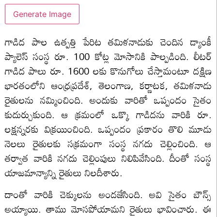
Generate Image
గాడిద పాల ఉత్పత్తి పేరిట తమిళనాడుకు చెందిన డ్యాంకీ
ప్యాలెస్ సంస్థ రూ. 100 కోట్ల మోసానికి పాల్పడింది. లీటర్
గాడిద పాలు రూ. 1600 లకు కొనుగోలు చేస్తామంటూ దక్షిణ
భారతంలోని ఆంధ్రప్రదేశ్, తెలంగాణ, కర్ణాటక, తమిళనాడు
రైతులను నమ్మించింది. అందుకు వారితో ఒప్పందం సైతం
కుదుర్చుకుంది. ఆ క్రమంలో ఒక్కొ గాడిదను వారికి రూ.
లక్షన్నరకు విక్రయించింది. ఒప్పందం ప్రకారం తొలి మూడు
నెలలు రైతులకు సక్రమంగా సంస్థ నగదు చెల్లించింది. ఆ
తర్వాత వారికి నగదు చెల్లింపులు నిలిపివేసింది. దీంతో సంస్థ
యాజమాన్యాన్ని రైతులు నిలదీశారు.
దాంతో వారికి చెక్కులను అందజేసింది. అవి సైతం బౌన్స్
అయ్యాయి. తాము మోసపోయామని రైతులు భావించారు. ఈ