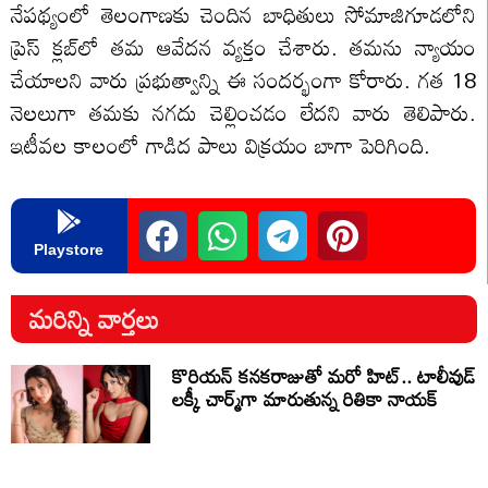
నేపథ్యంలో తెలంగాణకు చెందిన బాధితులు సోమాజిగూడలోని
ప్రెస్‌ క్లబ్‌లో తమ ఆవేదన వ్యక్తం చేశారు. తమను న్యాయం
చేయాలని వారు ప్రభుత్వాన్ని ఈ సందర్భంగా కోరారు. గత 18
నెలలుగా తమకు నగదు చెల్లించడం లేదని వారు తెలిపారు.
ఇటీవల కాలంలో గాడిద పాలు విక్రయం బాగా పెరిగింది.
Playstore
మరిన్ని వార్తలు
కొరియన్ కనకరాజుతో మరో హిట్.. టాలీవుడ్
లక్కీ చార్మ్‌గా మారుతున్న రితికా నాయక్