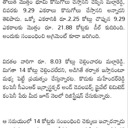
తొలుత మొత్తం భూమి కొనుగోలు చేస్తానని చెప్పిన మల్లారెడ్డి,
చివరకు 9.29 ఎకరాలు కొనుగోలు చేస్తానని అన్నాడని
తెలిపాడు. ఒక్కో ఎకరానికి రూ.2.25 కోట్లు చొప్పున 9.29
ఎకరాలకు మొత్తం రూ. 21.88 కోట్లకు డీల్ కుదిరింది.
అందుకు సంబంధించి అగ్రిమెంట్ కూడా జరిగింది.
విడతల వారిగా రూ. 8.03 కోట్లు చెల్లించారట మల్లారెడ్డి.
మిగతా 14 కోట్లు చెల్లించలేదని, అడిగితే తర్వాత ఇస్తానంటూ
మభ్య పెట్టే ప్రయత్నం చేస్తున్నారట. కొడుకు మహేందర్‌రెడ్డి
కంపెనీ సీఎంఆర్ ఇన్ఫ్రాస్ట్రక్చర్ అండ్ డెవలపర్స్ ప్రైవేట్ లిమిటెడ్
కంపెనీ పేరు మీద జూన్ నెలలో రిజిస్ట్రేషన్ చేసుకున్నారు.
ఆ సమయంలో 14 కోట్లకు సంబంధించి చెక్కులు ఇచ్చారన్నాడు