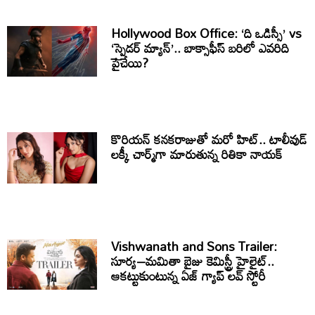
Hollywood Box Office: ‘ది ఒడిస్సీ’ vs
‘స్పైడర్ మ్యాన్’.. బాక్సాఫీస్ బరిలో ఎవరిది
పైచేయి?
కొరియన్ కనకరాజుతో మరో హిట్.. టాలీవుడ్
లక్కీ చార్మ్‌గా మారుతున్న రితికా నాయక్
Vishwanath and Sons Trailer:
సూర్య–మమితా బైజు కెమిస్ట్రీ హైలైట్..
ఆకట్టుకుంటున్న ఏజ్ గ్యాప్ లవ్ స్టోరీ