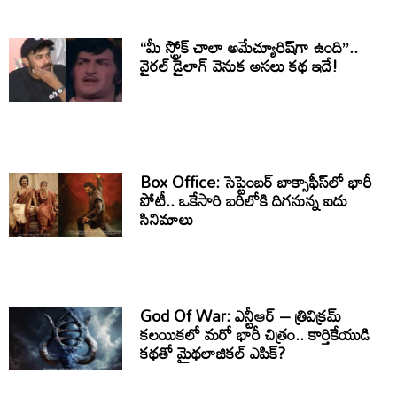
“మీ స్ట్రోక్ చాలా అమేచ్యూరిష్‌గా ఉంది”..
వైరల్ డైలాగ్ వెనుక అసలు కథ ఇదే!
Box Office: సెప్టెంబర్ బాక్సాఫీస్‌లో భారీ
పోటీ.. ఒకేసారి బరిలోకి దిగనున్న ఐదు
సినిమాలు
God Of War: ఎన్టీఆర్ – త్రివిక్రమ్
కలయికలో మరో భారీ చిత్రం.. కార్తికేయుడి
కథతో మైథలాజికల్ ఎపిక్?