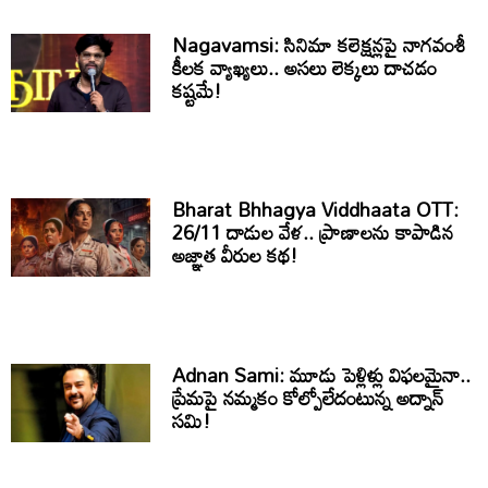
Nagavamsi: సినిమా కలెక్షన్లపై నాగవంశీ
కీలక వ్యాఖ్యలు.. అసలు లెక్కలు దాచడం
కష్టమే!
Bharat Bhhagya Viddhaata OTT:
26/11 దాడుల వేళ.. ప్రాణాలను కాపాడిన
అజ్ఞాత వీరుల కథ!
Adnan Sami: మూడు పెళ్లిళ్లు విఫలమైనా..
ప్రేమపై నమ్మకం కోల్పోలేదంటున్న అద్నాన్
సమి!