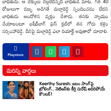
బాధితుడు. ఆ చెక్కులు చెల్లలేదన్నది బాధితుడి మాట. గత 40
రోజులుగా డబ్బు అడిగితే మల్లారెడ్డి స్పందించడం లేదని
బాధితుడు ఆందోళన వ్యక్తం చేశాడు. తనకు న్యాయం
చేయాలంటూ బషీర్‌బాగ్ ప్రెస్ క్లబ్‌లో తన గోడు కళ్లెం
నర్సింహా‌రెడ్డి. దీనిపై మల్లారెడ్డి ఎలా రియాక్ట్ అవుతారో చూడాలి.
Playstore
మరిన్ని వార్తలు
Keerthy Suresh: ఐటం సాంగ్‌పై
ట్రోలింగ్.. నెటిజన్‌కు కీర్తి సురేష్ అదిరిపోయే
కౌంటర్!