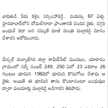
బాధితుడి పేరు కళ్లెం నర్సింహా‌రెడ్డి.. వయస్సు 87 ఏళ్లు.
హైదరాబాద్‌లోని దోమల్‌గూడా ప్రాంతానికి చెందిన రైతు. దగ్గరి
బంధువే కదా అని నమ్మితే మాజీ మంత్రి మల్లారెడ్డి మోసం
చేశారని ఆరోపించాడు.
మేడ్చల్ మల్కాజ్‌గిరి జిల్లా శామీర్‌పేట్ మండలం, యాడారం
గ్రామంలో సర్వే నంబర్ 249, 250 ఏలో 23 ఎకరాల 26
గుంటల భూమిని 1982లో భూమిని కొనుగోలు చేశాడు ఆ
రైతు. అయితే ఈ భూమిని తాను కొంటానంటూ బంధువుల
ద్వారా పలుమార్లు మల్లారెడ్డి అడిగారని తెలిపాడు.