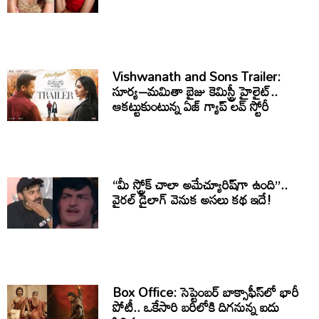
Vishwanath and Sons Trailer:
సూర్య–మమితా బైజు కెమిస్ట్రీ హైలైట్..
ఆకట్టుకుంటున్న ఏజ్ గ్యాప్ లవ్ స్టోరీ
“మీ స్ట్రోక్ చాలా అమేచ్యూరిష్‌గా ఉంది”..
వైరల్ డైలాగ్ వెనుక అసలు కథ ఇదే!
Box Office: సెప్టెంబర్ బాక్సాఫీస్‌లో భారీ
పోటీ.. ఒకేసారి బరిలోకి దిగనున్న ఐదు