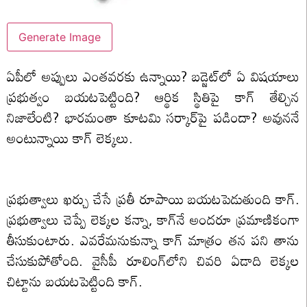
Generate Image
ఏపీలో అప్పులు ఎంతవరకు ఉన్నాయి? బడ్జెట్‌లో ఏ విషయాలు
ప్రభుత్వం బయటపెట్టింది? ఆర్థిక స్థితిపై కాగ్ తేల్చిన
నిజాలేంటి? భారమంతా కూటమి సర్కార్‌పై పడిందా? అవుననే
అంటున్నాయి కాగ్ లెక్కలు.
ప్రభుత్వాలు ఖర్చు చేసే ప్రతీ రూపాయి బయటపెడుతుంది కాగ్.
ప్రభుత్వాలు చెప్పే లెక్కల కన్నా, కాగ్‌నే అందరూ ప్రమాణికంగా
తీసుకుంటారు. ఎవరేమనుకున్నా కాగ్ మాత్రం తన పని తాను
చేసుకుపోతోంది. వైసీపీ రూలింగ్‌లోని చివరి ఏడాది లెక్కల
చిట్టాను బయటపెట్టింది కాగ్.