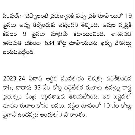
సింపుల్‌గా చెప్పాలంటే ప్రభుత్వానికి వచ్చే ప్రతీ రూపాయిలో 19
పైసలు అప్పు తీర్చేందుకు వెళ్తుందని తేల్చింది. ఆస్తుల సృష్టికి
కేవలం 9 పైసలు మాత్రమే కేటాయించింది. శాసనసభ
అనుమతి లేకుండా 634 కోట్ల రూపాయలను ఖర్చు చేసినట్టు
బయటపెట్టింది.
2023-24 ఏడాది ఆర్థిక సంవత్సరం లెక్కల్ని పరిశీలించిన
కాగ్, దాదాపు 33 వేల కోట్ల బడ్జెటేతర రుణాలు ఉన్నట్లు రాష్ట్ర
ప్రభుత్వం కేంద్ర ఆర్థికశాఖకు తెలియజేసింది. ఇక బడ్జెట్‌లో
చూపని రుణాల కోసం అసలు, వడ్డీల రూపంలో 10 వేల కోట్లు
పైగానే ఉందన్నది అందులోని సారాంశం.