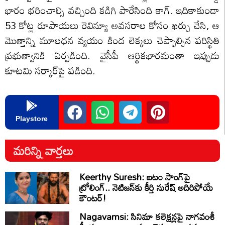
భారం భరించాల్సి వచ్చింది కడిగి పారేసింది కాగ్. ఇదికాకుండా
53 కోట్ల రూపాయలు రెవిన్యూ అవసరాల కోసం ఖర్చు చేసి, ఆ
మొత్తాన్ని మూలధన వ్యయం కింద లెక్కలు చెప్పాల్సిన పరిస్థితి
ప్రభుత్వానికి ఏర్పడింది. వైసీపీ ఆర్థికభారమంతా ఇప్పుడు
కూటమి సర్కార్‌పై పడింది.
Playstore
మరిన్ని వార్తలు
Keerthy Suresh: ఐటం సాంగ్‌పై
ట్రోలింగ్.. నెటిజన్‌కు కీర్తి సురేష్ అదిరిపోయే
కౌంటర్!
Nagavamsi: సినిమా కలెక్షన్లపై నాగవంశీ