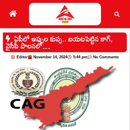
ఏపీలో అప్పుల కుప్ప.. బయటపెట్టిన కాగ్,
వైసీపీ పాలనలో…
Editor
November 14, 2024
5:44 pm
No Comments