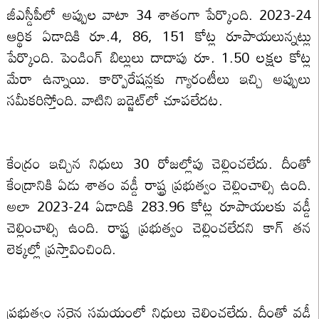
జీఎస్డీపీలో అప్పుల వాటా 34 శాతంగా పేర్కొంది. 2023-24
ఆర్థిక ఏడాదికి రూ.4, 86, 151 కోట్ల రూపాయలున్నట్లు
పేర్కొంది. పెండింగ్‌ బిల్లులు దాదాపు రూ. 1.50 లక్షల కోట్ల
మేరా ఉన్నాయి. కార్పొరేషన్లకు గ్యారంటీలు ఇచ్చి అప్పులు
సమీకరిస్తోంది. వాటిని బడ్జెట్‌లో చూపలేదట.
కేంద్రం ఇచ్చిన నిధులు 30 రోజల్లోపు చెల్లించలేదు. దీంతో
కేంద్రానికి ఏడు శాతం వడ్డీ రాష్ట్ర ప్రభుత్వం చెల్లించాల్సి ఉంది.
అలా 2023-24 ఏడాదికి 283.96 కోట్ల రూపాయలకు వడ్డీ
చెల్లించాల్సి ఉంది. రాష్ట్ర ప్రభుత్వం చెల్లించలేదని కాగ్ తన
లెక్కల్లో ప్రస్తావించింది.
ప్రభుత్వం సరైన సమయంలో నిధులు చెల్లించలేదు. దీంతో వడ్డీ