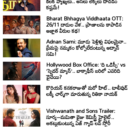
కీలక వ్యాఖ్యలు.. అసలు లెక్కలు దాచడం
కష్టమే!
Bharat Bhhagya Viddhaata OTT:
26/11 దాడుల వేళ.. ప్రాణాలను కాపాడిన
అజ్ఞాత వీరుల కథ!
Adnan Sami: మూడు పెళ్లిళ్లు విఫలమైనా..
ప్రేమపై నమ్మకం కోల్పోలేదంటున్న అద్నాన్
సమి!
Hollywood Box Office: ‘ది ఒడిస్సీ’ vs
‘స్పైడర్ మ్యాన్’.. బాక్సాఫీస్ బరిలో ఎవరిది
పైచేయి?
కొరియన్ కనకరాజుతో మరో హిట్.. టాలీవుడ్
లక్కీ చార్మ్‌గా మారుతున్న రితికా నాయక్
Vishwanath and Sons Trailer:
సూర్య–మమితా బైజు కెమిస్ట్రీ హైలైట్..
ఆకట్టుకుంటున్న ఏజ్ గ్యాప్ లవ్ స్టోరీ