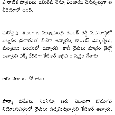
పౌరాణిక పాత్రలను ఇమిటేట్ చేస్తూ ఎంజాయ్ చేస్తున్నట్లుగా ఆ
వీడియోలో ఉంది.
మరోవైపు, తెలంగాణ ముఖ్యమంత్రి రేవంత్ రెడ్డి మహారాష్ట్రలో
ఎన్నికల ప్రచారంలో బిజీగా ఉన్నారని, కాంగ్రెస్ ఎమ్మెల్యేలు,
మంత్రులు లండన్‌లో ఉన్నారని, కానీ రైతులు మాత్రం జైల్లో
ఉన్నారని ఎక్స్ వేదికగా కేటీఆర్ ఆగ్రహం వ్యక్తం చేశారు.
ఆరు నెలలుగా పోరాటం
ఫార్మా విలేజ్‌ను నిరసిస్తూ ఆరు నెలలుగా కొడంగల్
నియోజకవర్గంలో రైతులు ఉద్యమిస్తున్నారని కేటీఆర్ అన్నారు.